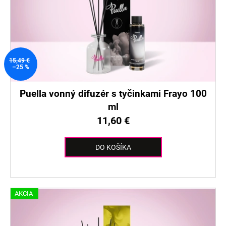
15,49 €
–25 %
Puella vonný difuzér s tyčinkami Frayo 100
ml
11,60 €
DO KOŠÍKA
AKCIA