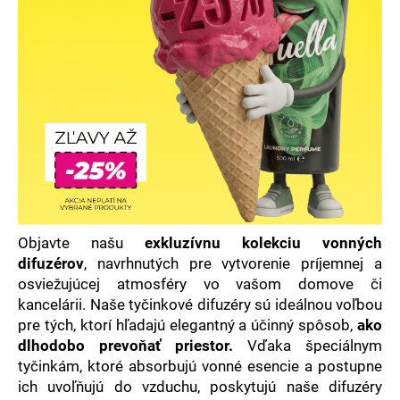
á
j
s
ť
?
HĽADAŤ
Objavte našu
exkluzívnu kolekciu vonných
difuzérov
, navrhnutých pre vytvorenie príjemnej a
O
osviežujúcej atmosféry vo vašom domove či
d
kancelárii. Naše tyčinkové difuzéry sú ideálnou voľbou
p
pre tých, ktorí hľadajú elegantný a účinný spôsob,
ako
o
dlhodobo prevoňať priestor.
Vďaka špeciálnym
r
tyčinkám, ktoré absorbujú vonné esencie a postupne
ú
ich uvoľňujú do vzduchu, poskytujú naše difuzéry