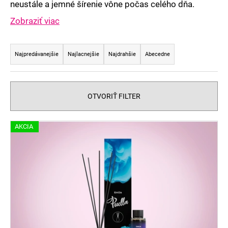
č
neustále a jemné šírenie vône počas celého dňa.
a
Zobraziť viac
m
e
R
a
Najpredávanejšie
Najlacnejšie
Najdrahšie
Abecedne
d
e
n
OTVORIŤ FILTER
i
e
V
AKCIA
p
ý
r
p
o
i
d
s
u
p
k
r
t
o