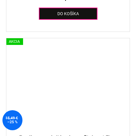
DO KOŠÍKA
AKCIA
15,49 €
–25 %