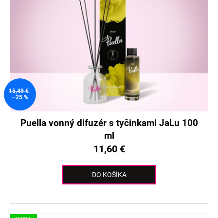
15,49 €
–25 %
Puella vonný difuzér s tyčinkami JaLu 100
ml
11,60 €
DO KOŠÍKA