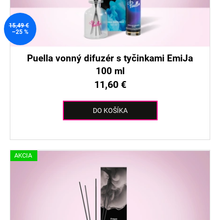
o
d
v
u
k
15,49 €
–25 %
t
o
Puella vonný difuzér s tyčinkami EmiJa
v
100 ml
11,60 €
DO KOŠÍKA
AKCIA