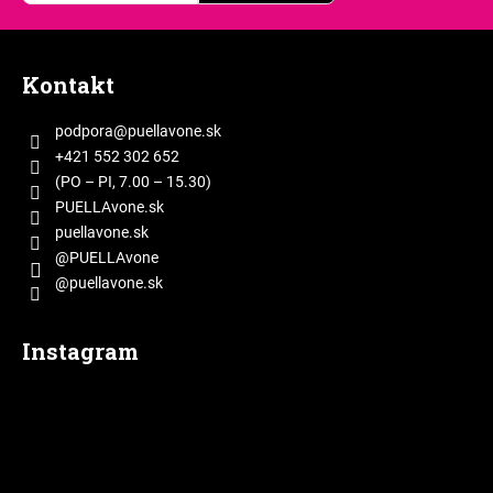
r
v
Z
k
á
y
Kontakt
p
v
ý
ä
podpora
@
puellavone.sk
p
t
+421 552 302 652
i
i
(PO – PI, 7.00 – 15.30)
s
e
PUELLAvone.sk
u
puellavone.sk
@PUELLAvone
@puellavone.sk
Instagram