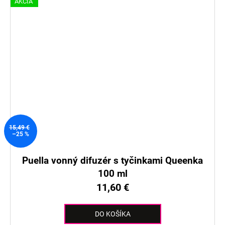
AKCIA
15,49 €
–25 %
Puella vonný difuzér s tyčinkami Queenka
100 ml
11,60 €
DO KOŠÍKA