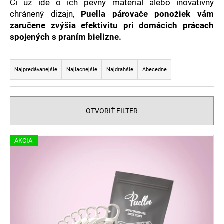
č
Či už ide o ich pevný materiál alebo inovatívny
a
chránený dizajn,
Puella párovače ponožiek vám
m
zaručene zvýšia efektivitu pri domácich prácach
e
spojených s praním bielizne.
R
a
Najpredávanejšie
Najlacnejšie
Najdrahšie
Abecedne
d
e
n
OTVORIŤ FILTER
i
e
V
AKCIA
p
ý
r
p
o
i
d
s
u
p
k
r