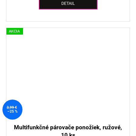
DETAIL
AKCIA
3,99 €
–25 %
Multifunkčné párovače ponožiek, ružové,
10 ks