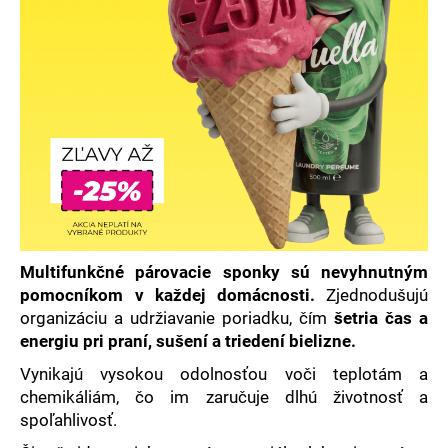
á
j
s
ť
?
HĽADAŤ
Multifunkčné párovacie sponky sú nevyhnutným
pomocníkom v každej domácnosti.
Zjednodušujú
O
organizáciu a udržiavanie poriadku, čím
šetria čas a
d
energiu pri praní, sušení a triedení bielizne.
p
Vynikajú vysokou odolnosťou voči teplotám a
o
chemikáliám, čo im zaručuje dlhú životnosť a
r
spoľahlivosť.
ú