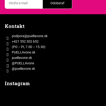
p
Odoberať
r
v
Z
k
á
y
Kontakt
p
v
ý
ä
podpora
@
puellavone.sk
p
t
+421 552 302 652
i
i
(PO – PI, 7.00 – 15.30)
s
e
PUELLAvone.sk
u
puellavone.sk
@PUELLAvone
@puellavone.sk
Instagram