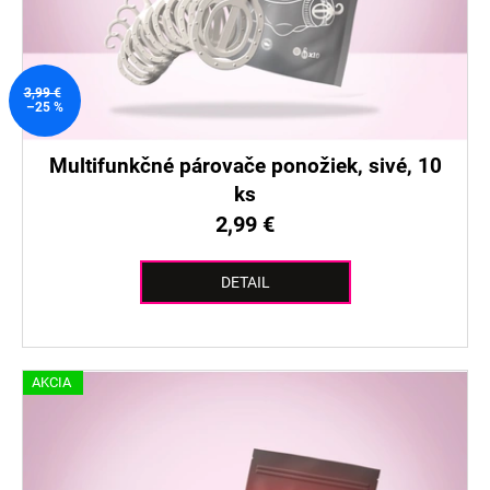
t
o
o
d
v
u
k
3,99 €
–25 %
t
o
Multifunkčné párovače ponožiek, sivé, 10
v
ks
2,99 €
DETAIL
AKCIA