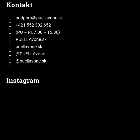
á
Kontakt
p
ä
podpora
@
puellavone.sk
t
+421 552 302 652
i
(PO – PI, 7.00 – 15.30)
e
PUELLAvone.sk
puellavone.sk
@PUELLAvone
@puellavone.sk
Instagram