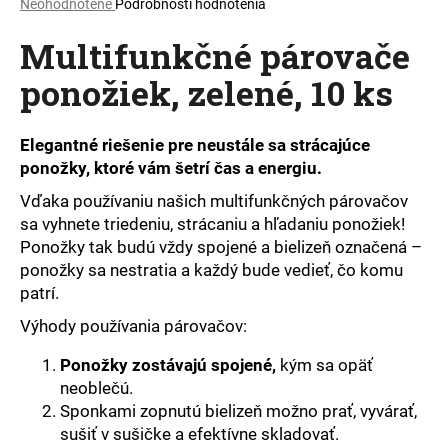
Priemerné
Neohodnotené
Podrobnosti hodnotenia
á
hodnotenie
Multifunkčné párovače
produktu
j
je
s
ponožiek, zelené, 10 ks
0,0
ť
z
5
?
hviezdičiek.
Elegantné riešenie pre neustále sa strácajúce
ponožky, ktoré vám šetrí čas a energiu.
Vďaka používaniu našich multifunkčných párovačov
sa vyhnete triedeniu, strácaniu a hľadaniu ponožiek!
HĽADAŤ
Ponožky tak budú vždy spojené a bielizeň označená –
ponožky sa nestratia a každý bude vedieť, čo komu
patrí.
O
Výhody používania párovačov:
d
p
Ponožky zostávajú spojené,
kým sa opäť
o
neoblečú.
r
Sponkami zopnutú bielizeň možno prať, vyvárať,
ú
sušiť v sušičke a efektívne skladovať.