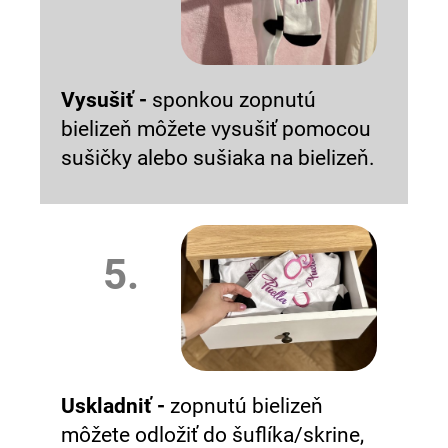
Vysušiť -
sponkou zopnutú
bielizeň môžete vysušiť pomocou
sušičky alebo sušiaka na bielizeň.
5.
Uskladniť -
zopnutú bielizeň
môžete odložiť do šuflíka/skrine,