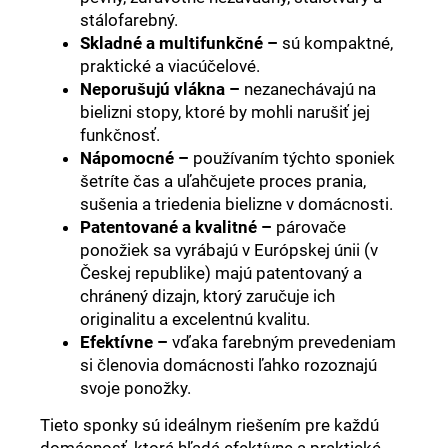
stálofarebný.
Skladné a multifunkčné –
sú kompaktné,
praktické a viacúčelové.
Neporušujú vlákna –
nezanechávajú na
bielizni stopy, ktoré by mohli narušiť jej
funkčnosť.
Nápomocné –
používaním týchto sponiek
šetríte čas a uľahčujete proces prania,
sušenia a triedenia bielizne v domácnosti.
Patentované a kvalitné –
párovače
ponožiek sa vyrábajú v Európskej únii (v
Českej republike) majú patentovaný a
chránený dizajn, ktorý zaručuje ich
originalitu a excelentnú kvalitu.
Efektívne –
vďaka farebným prevedeniam
si členovia domácnosti ľahko rozoznajú
svoje ponožky.
Tieto sponky sú ideálnym riešením pre každú