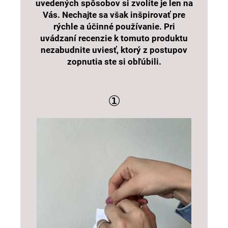
uvedených spôsobov si zvolíte je len na
Vás. Nechajte sa však inšpirovať pre
rýchle a účinné používanie. Pri
uvádzaní recenzie k tomuto produktu
nezabudnite uviesť, ktorý z postupov
zopnutia ste si obľúbili.
①