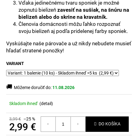
č
Vďaka jedinečnému tvaru sponiek je možné
a
zopnutú bielizeň
zavesiť na sušiak, na šnúru na
m
bielizeň alebo do skrine na kravatník
.
e
Členovia domácnosti môžu ľahko rozpoznať
svoju bielizeň aj podľa pridelenej farby sponiek.
Vyskúšajte naše párovače a už nikdy nebudete musieť
hľadať stratené ponožky!
VARIANT
🚚
Môžeme doručiť do:
11.08.2026
Skladom ihneď
(
detail
)
3,99 €
–25 %
2,99 €
DO KOŠÍKA
Jednotková