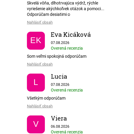
Skvelá vôňa, dlhotrvajúca výdrž, rýchle
vyriešenie akýchkoľvek otázok a pomoci...
Odporúčam desiatimi☺️
Nahlásiť obsah
Eva Kicáková
EK
Hodnotenie obchodu je 5 z 5 hviezdičiek.
07.08.2026
Overená recenzia
Som veľmi spokojná odporúčam
Nahlásiť obsah
Lucia
L
Hodnotenie obchodu je 5 z 5 hviezdičiek.
07.08.2026
Overená recenzia
Všetkým odporúčam
Nahlásiť obsah
Viera
V
Hodnotenie obchodu je 5 z 5 hviezdičiek.
06.08.2026
Overená recenzia