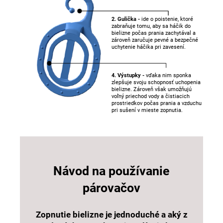
2. Gulička -
ide o poistenie, ktoré
zabraňuje tomu, aby sa háčik do
bielizne počas prania zachytával a
zároveň zaručuje pevné a bezpečné
uchytenie háčika pri zavesení.
4. Výstupky -
vďaka nim sponka
zlepšuje svoju schopnosť uchopenia
bielizne. Zároveň však umožňujú
voľný priechod vody a čistiacich
prostriedkov počas prania a vzduchu
pri sušení v mieste zopnutia.
Návod na používanie
párovačov
Zopnutie bielizne je jednoduché a aký z