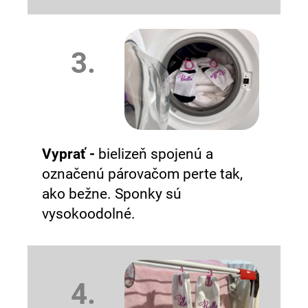
3.
Vyprať -
bielizeň spojenú a
označenú párovačom perte tak,
ako bežne. Sponky sú
vysokoodolné.
4.