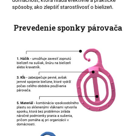
domácnosť, ktorá hľadá efektívne a praktické
spôsoby, ako zlepšiť starostlivosť o bielizeň.
Prevedenie sponky párovača
1. Háčik -
umožňuje zavesiť zopnutú
bielizeň na sušiak, šnúru na bielizeň
alebo kravatník.
3. Kĺb -
zabezpečuje pevné, avšak
jemné spojenie bielizne, ktoré vydrží
počas celého obdobia používania
párovača.
5. Materiál -
kombinácia vysokoodolného
plastu so sklenenými vláknami vytvorila
sponku, ktorá bez problémov zvláda
náročné podmienky prania a sušenia,
pričom pomáha aj pri organizácii v
domácnosti.