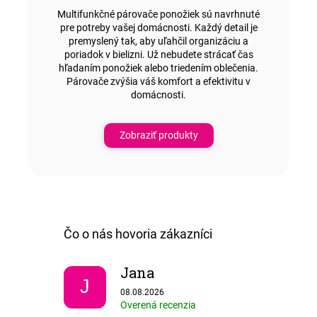
Multifunkčné párovače ponožiek sú navrhnuté
pre potreby vašej domácnosti. Každý detail je
premyslený tak, aby uľahčil organizáciu a
poriadok v bielizni. Už nebudete strácať čas
hľadaním ponožiek alebo triedením oblečenia.
Párovače zvýšia váš komfort a efektivitu v
domácnosti.
Zobraziť produkty
Jana
J
Hodnotenie obchodu je 5 z 5 hviezdičiek.
08.08.2026
Overená recenzia