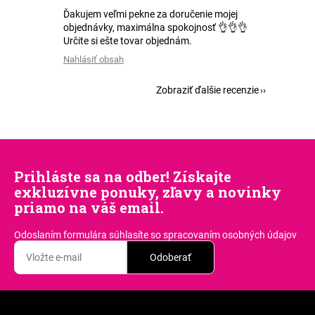
Ďakujem veľmi pekne za doručenie mojej
objednávky, maximálna spokojnosť 👌👌👌
Určite si ešte tovar objednám.
Nahlásiť obsah
Zobraziť ďalšie recenzie
Prihláste sa na odber! Získajte
exkluzívne ponuky, zľavy a novinky
priamo na váš email.
Odoslaním formulára súhlasíte
so spracovaním osobných údajov
Odoberať
Z