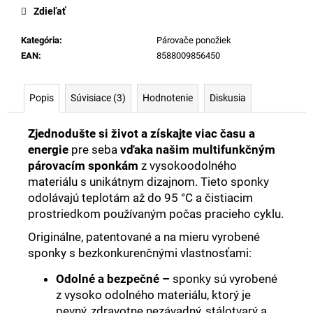
cena:
Zdieľať
Kategória
:
Párovače ponožiek
EAN
:
8588009856450
Popis
Súvisiace (3)
Hodnotenie
Diskusia
Zjednodušte si život a získajte viac času a
energie
pre seba
vďaka našim multifunkčným
párovacím sponkám
z vysokoodolného
materiálu s unikátnym dizajnom. Tieto sponky
odolávajú teplotám až do 95 °C a čistiacim
prostriedkom používaným počas pracieho cyklu.
Originálne, patentované a na mieru vyrobené
sponky s bezkonkurenčnými vlastnosťami:
Odolné a bezpečné –
sponky sú vyrobené
z vysoko odolného materiálu, ktorý je
pevný, zdravotne nezávadný, stálotvarý a