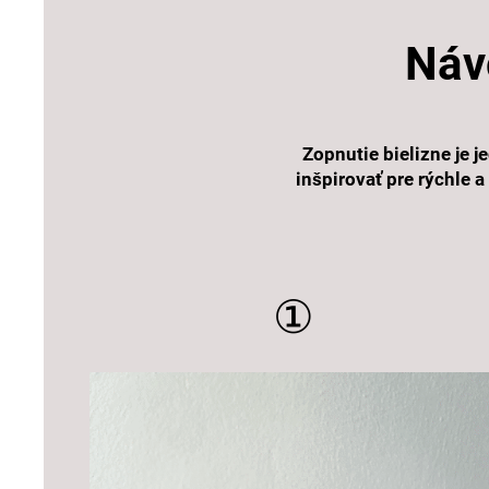
Náv
Zopnutie bielizne je 
inšpirovať pre rýchle 
①