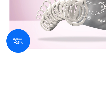
3,99 €
–25 %