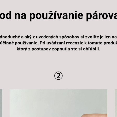
od na používanie párov
jednoduché a aký z uvedených spôsobov si zvolíte je len na
a účinné používanie. Pri uvádzaní recenzie k tomuto produ
ktorý z postupov zopnutia ste si obľúbili.
②