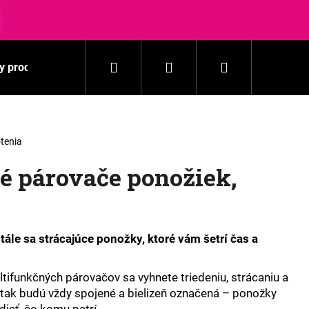
Hľadať
Prihlásenie
Nákupný
y produkty
Pranie
Domácnosť
Kozmetika
košík
tenia
é párovače ponožiek,
tále sa strácajúce ponožky, ktoré vám šetrí čas a
tifunkčných párovačov sa vyhnete triedeniu, strácaniu a
tak budú vždy spojené a bielizeň označená – ponožky
dieť, čo komu patrí.