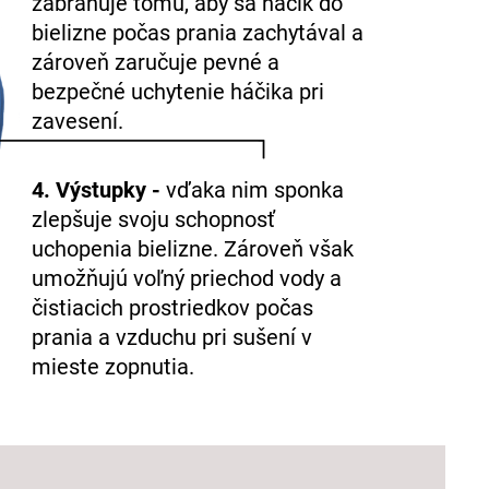
zabraňuje tomu, aby sa háčik do
bielizne počas prania zachytával a
zároveň zaručuje pevné a
bezpečné uchytenie háčika pri
zavesení.
4. Výstupky -
vďaka nim sponka
zlepšuje svoju schopnosť
uchopenia bielizne. Zároveň však
umožňujú voľný priechod vody a
čistiacich prostriedkov počas
prania a vzduchu pri sušení v
mieste zopnutia.