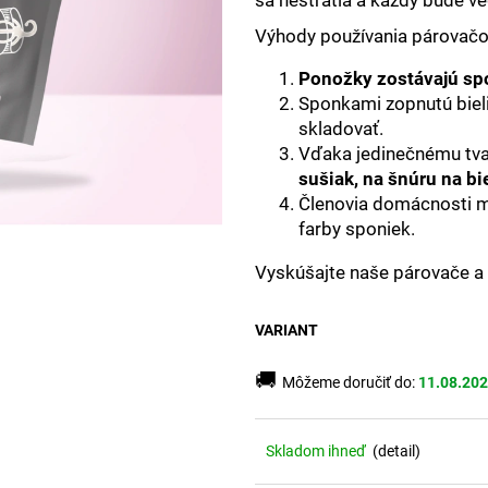
Výhody používania párovačo
Ponožky zostávajú sp
Sponkami zopnutú bieliz
skladovať.
Vďaka jedinečnému tva
sušiak, na šnúru na bi
Členovia domácnosti mô
farby sponiek.
Vyskúšajte naše párovače a 
VARIANT
🚚
Môžeme doručiť do:
11.08.20
Skladom ihneď
(
detail
)