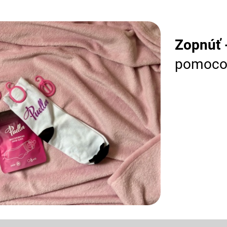
Zopnúť 
pomocou