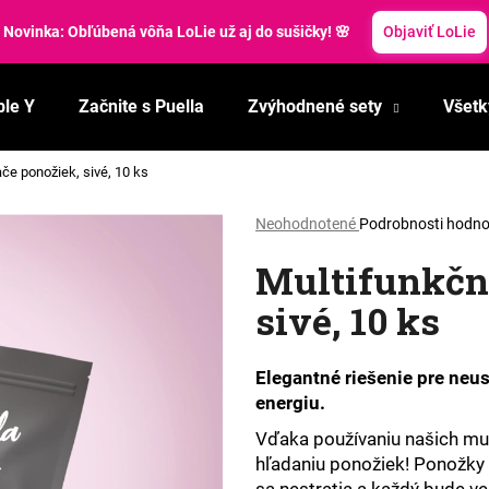
Letné zľavy: Svieže topánky so zľavou 40 %!
Využiť zľavu
ble Y
Začnite s Puella
Zvýhodnené sety
Všetk
Čo potrebujete nájsť?
če ponožiek, sivé, 10 ks
HĽADAŤ
Priemerné
Neohodnotené
Podrobnosti hodno
hodnotenie
Multifunkčn
produktu
je
Odporúčame
sivé, 10 ks
0,0
z
5
hviezdičiek.
Elegantné riešenie pre neus
energiu.
Vďaka používaniu našich mul
hľadaniu ponožiek! Ponožky 
sa nestratia a každý bude ve