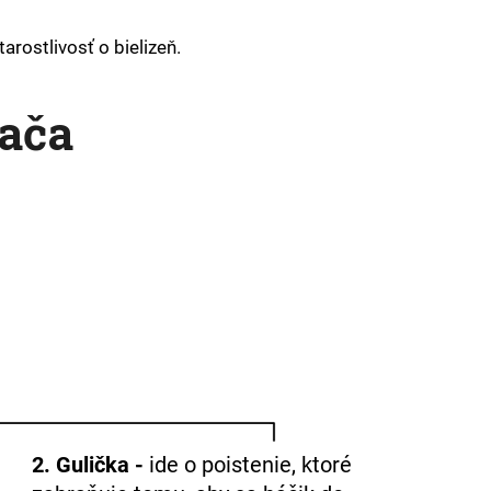
rostlivosť o bielizeň.
ača
2. Gulička -
ide o poistenie, ktoré