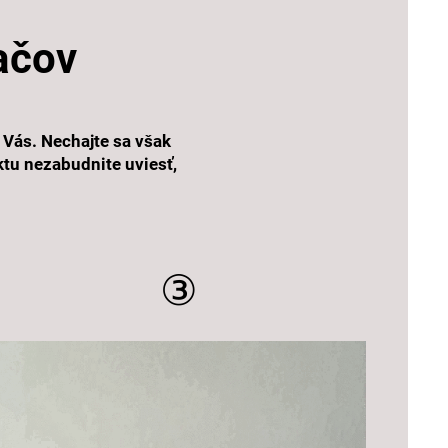
ačov
 Vás. Nechajte sa však
ktu nezabudnite uviesť,
③