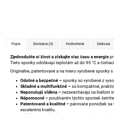
Popis
Súvisiace (3)
Hodnotenie
Diskusia
Zjednodušte si život a získajte viac času a energie
pr
Tieto sponky odolávajú teplotám až do 95 °C a čisti
Originálne, patentované a na mieru vyrobené sponky 
Odolné a bezpečné –
sponky sú vyrobené z vysok
Skladné a multifunkčné –
sú kompaktné, praktic
Neporušujú vlákna –
nezanechávajú na bielizni st
Nápomocné –
používaním týchto sponiek šetríte 
Patentované a kvalitné –
párovače ponožiek sa vy
excelentnú kvalitu.