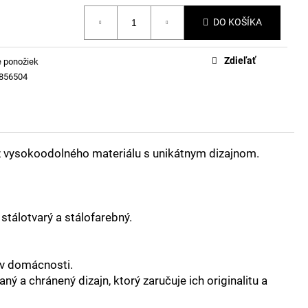
DO KOŠÍKA
Zdieľať
 ponožiek
856504
z vysokoodolného materiálu s unikátnym dizajnom.
stálotvarý a stálofarebný.
e v domácnosti.
ý a chránený dizajn, ktorý zaručuje ich originalitu a