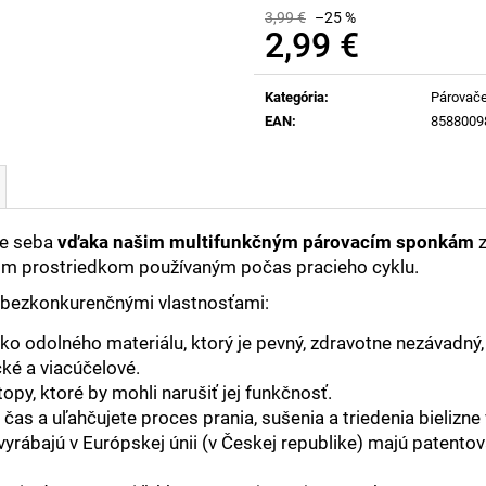
3,99 €
–25 %
2,99 €
Jednotková
cena:
Kategória
:
Párovače
EAN
:
8588009
e seba
vďaka našim multifunkčným párovacím sponkám
acim prostriedkom používaným počas pracieho cyklu.
s bezkonkurenčnými vlastnosťami:
o odolného materiálu, ktorý je pevný, zdravotne nezávadný, 
ké a viacúčelové.
opy, ktoré by mohli narušiť jej funkčnosť.
čas a uľahčujete proces prania, sušenia a triedenia bielizn
rábajú v Európskej únii (v Českej republike) majú patentovan