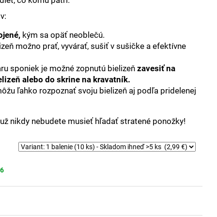
v:
ojené,
kým sa opäť neoblečú.
eň možno prať, vyvárať, sušiť v sušičke a efektívne
ru sponiek je možné zopnutú bielizeň
zavesiť na
elizeň alebo do skrine na kravatník
.
žu ľahko rozpoznať svoju bielizeň aj podľa pridelenej
už nikdy nebudete musieť hľadať stratené ponožky!
26