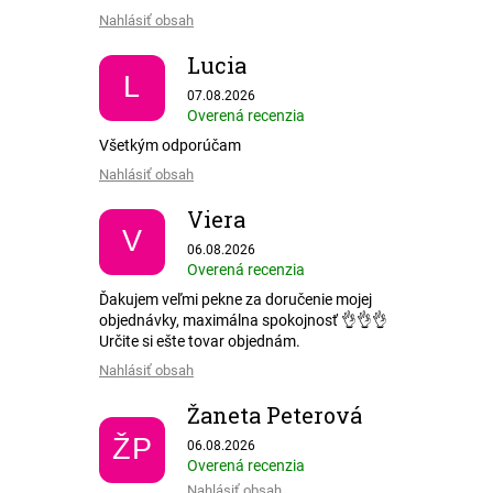
Nahlásiť obsah
Lucia
L
Hodnotenie obchodu je 5 z 5 hviezdičiek.
07.08.2026
Overená recenzia
Všetkým odporúčam
Nahlásiť obsah
Viera
V
Hodnotenie obchodu je 5 z 5 hviezdičiek.
06.08.2026
Overená recenzia
Ďakujem veľmi pekne za doručenie mojej
objednávky, maximálna spokojnosť 👌👌👌
Určite si ešte tovar objednám.
Nahlásiť obsah
Žaneta Peterová
Hodnotenie obchodu je 5 z 5 hviezdičiek.
ŽP
06.08.2026
Overená recenzia
Nahlásiť obsah