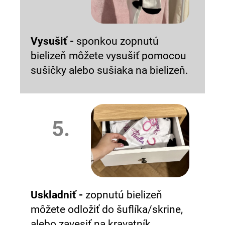
Vysušiť -
sponkou zopnutú
bielizeň môžete vysušiť pomocou
sušičky alebo sušiaka na bielizeň.
5.
Uskladniť -
zopnutú bielizeň
môžete odložiť do šuflíka/skrine,
alebo zavesiť na kravatník.