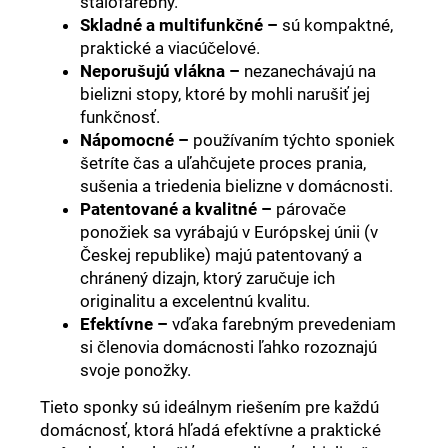
stálofarebný.
Skladné a multifunkčné –
sú kompaktné,
praktické a viacúčelové.
Neporušujú vlákna –
nezanechávajú na
bielizni stopy, ktoré by mohli narušiť jej
funkčnosť.
Nápomocné –
používaním týchto sponiek
šetríte čas a uľahčujete proces prania,
sušenia a triedenia bielizne v domácnosti.
Patentované a kvalitné –
párovače
ponožiek sa vyrábajú v Európskej únii (v
Českej republike) majú patentovaný a
chránený dizajn, ktorý zaručuje ich
originalitu a excelentnú kvalitu.
Efektívne –
vďaka farebným prevedeniam
si členovia domácnosti ľahko rozoznajú
svoje ponožky.
Tieto sponky sú ideálnym riešením pre každú
domácnosť, ktorá hľadá efektívne a praktické