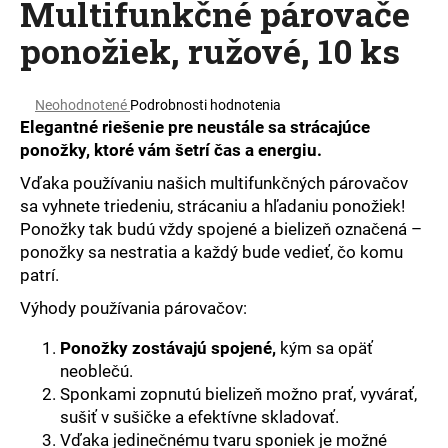
Multifunkčné párovače
á
ponožiek, ružové, 10 ks
j
s
ť
Priemerné
Neohodnotené
Podrobnosti hodnotenia
hodnotenie
?
Elegantné riešenie pre neustále sa strácajúce
produktu
ponožky, ktoré vám šetrí čas a energiu.
je
0,0
Vďaka používaniu našich multifunkčných párovačov
z
sa vyhnete triedeniu, strácaniu a hľadaniu ponožiek!
5
Ponožky tak budú vždy spojené a bielizeň označená –
HĽADAŤ
hviezdičiek.
ponožky sa nestratia a každý bude vedieť, čo komu
patrí.
Výhody používania párovačov:
O
d
Ponožky zostávajú spojené,
kým sa opäť
p
neoblečú.
o
Sponkami zopnutú bielizeň možno prať, vyvárať,
r
sušiť v sušičke a efektívne skladovať.
ú
Vďaka jedinečnému tvaru sponiek je možné