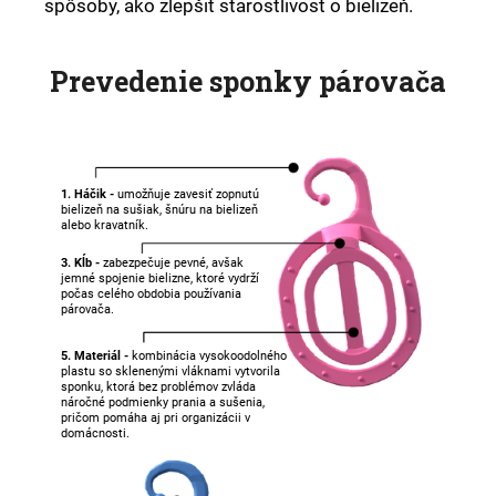
spôsoby, ako zlepšiť starostlivosť o bielizeň.
Prevedenie sponky párovača
1. Háčik -
umožňuje zavesiť zopnutú
bielizeň na sušiak, šnúru na bielizeň
alebo kravatník.
3. Kĺb -
zabezpečuje pevné, avšak
jemné spojenie bielizne, ktoré vydrží
počas celého obdobia používania
párovača.
5. Materiál -
kombinácia vysokoodolného
plastu so sklenenými vláknami vytvorila
sponku, ktorá bez problémov zvláda
náročné podmienky prania a sušenia,
pričom pomáha aj pri organizácii v
domácnosti.