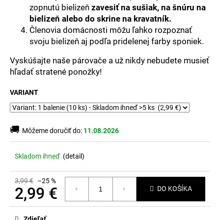
č
zopnutú bielizeň
zavesiť na sušiak, na šnúru na
a
bielizeň alebo do skrine na kravatník
.
m
Členovia domácnosti môžu ľahko rozpoznať
e
svoju bielizeň aj podľa pridelenej farby sponiek.
Vyskúšajte naše párovače a už nikdy nebudete musieť
hľadať stratené ponožky!
VARIANT
🚚
Môžeme doručiť do:
11.08.2026
Skladom ihneď
(
detail
)
3,99 €
–25 %
2,99 €
DO KOŠÍKA
Jednotková
cena:
Zdieľať