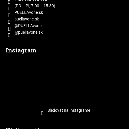
i
(PO – PI, 7.00 – 15.30)
e
PUELLAvone.sk
puellavone.sk
@PUELLAvone
@puellavone.sk
Instagram
Sledovať na Instagrame