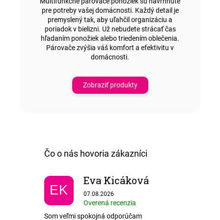
Multifunkčné párovače ponožiek sú navrhnuté
pre potreby vašej domácnosti. Každý detail je
premyslený tak, aby uľahčil organizáciu a
poriadok v bielizni. Už nebudete strácať čas
hľadaním ponožiek alebo triedením oblečenia.
Párovače zvýšia váš komfort a efektivitu v
domácnosti.
Zobraziť produkty
Eva Kicáková
EK
Hodnotenie obchodu je 5 z 5 hviezdičiek.
07.08.2026
Overená recenzia
Som veľmi spokojná odporúčam