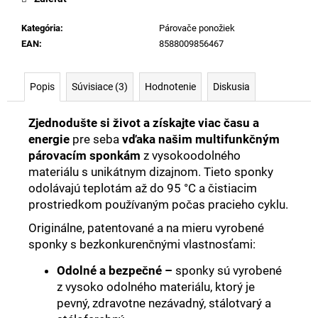
Kategória
:
Párovače ponožiek
EAN
:
8588009856467
Popis
Súvisiace (3)
Hodnotenie
Diskusia
Zjednodušte si život a získajte viac času a
energie
pre seba
vďaka našim multifunkčným
párovacím sponkám
z vysokoodolného
materiálu s unikátnym dizajnom. Tieto sponky
odolávajú teplotám až do 95 °C a čistiacim
prostriedkom používaným počas pracieho cyklu.
Originálne, patentované a na mieru vyrobené
sponky s bezkonkurenčnými vlastnosťami:
Odolné a bezpečné –
sponky sú vyrobené
z vysoko odolného materiálu, ktorý je
pevný, zdravotne nezávadný, stálotvarý a