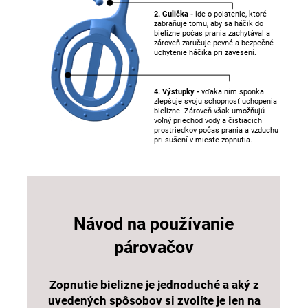
2. Gulička -
ide o poistenie, ktoré
zabraňuje tomu, aby sa háčik do
bielizne počas prania zachytával a
zároveň zaručuje pevné a bezpečné
uchytenie háčika pri zavesení.
4. Výstupky -
vďaka nim sponka
zlepšuje svoju schopnosť uchopenia
bielizne. Zároveň však umožňujú
voľný priechod vody a čistiacich
prostriedkov počas prania a vzduchu
pri sušení v mieste zopnutia.
Návod na používanie
párovačov
Zopnutie bielizne je jednoduché a aký z
uvedených spôsobov si zvolíte je len na