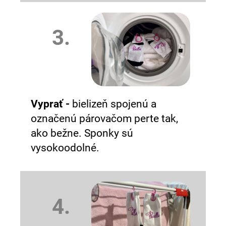
3.
Vyprať -
bielizeň spojenú a
označenú párovačom perte tak,
ako bežne. Sponky sú
vysokoodolné.
4.