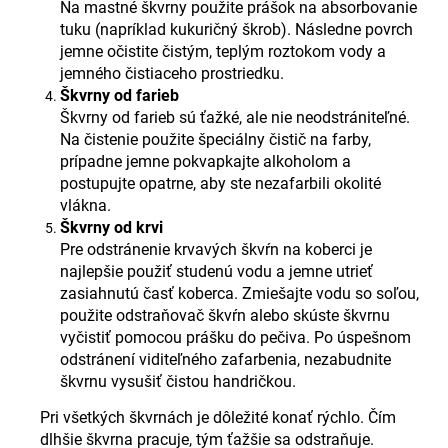
Na mastné škvrny použite prášok na absorbovanie
tuku (napríklad kukuričný škrob). Následne povrch
jemne očistite čistým, teplým roztokom vody a
jemného čistiaceho prostriedku.
Škvrny od farieb
Škvrny od farieb sú ťažké, ale nie neodstrániteľné.
Na čistenie použite špeciálny čistič na farby,
prípadne jemne pokvapkajte alkoholom a
postupujte opatrne, aby ste nezafarbili okolité
vlákna.
Škvrny od krvi
Pre odstránenie krvavých škvŕn na koberci je
najlepšie použiť studenú vodu a jemne utrieť
zasiahnutú časť koberca. Zmiešajte vodu so soľou,
použite odstraňovač škvŕn alebo skúste škvrnu
vyčistiť pomocou prášku do pečiva. Po úspešnom
odstránení viditeľného zafarbenia, nezabudnite
škvrnu vysušiť čistou handričkou.
Pri všetkých škvrnách je dôležité konať rýchlo. Čím
dlhšie škvrna pracuje, tým ťažšie sa odstraňuje.