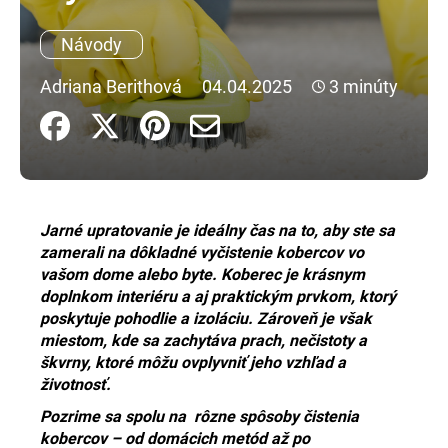
á
Návody
j
s
Adriana Berithová
04.04.2025
3 minúty
ť
?
Jarné upratovanie je ideálny čas na to, aby ste sa
HĽADAŤ
zamerali na dôkladné vyčistenie kobercov vo
vašom dome alebo byte. Koberec je krásnym
doplnkom interiéru a aj praktickým prvkom, ktorý
O
poskytuje pohodlie a izoláciu. Zároveň je však
d
miestom, kde sa zachytáva prach, nečistoty a
p
škvrny, ktoré môžu ovplyvniť jeho vzhľad a
o
životnosť.
r
Pozrime sa spolu na rôzne spôsoby čistenia
ú
kobercov – od domácich metód až po