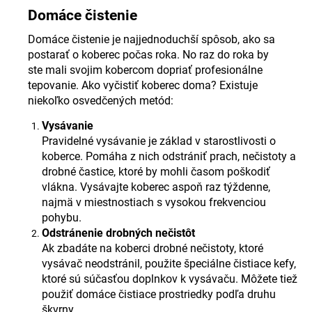
Domáce čistenie
Domáce čistenie je najjednoduchší spôsob, ako sa
postarať o koberec počas roka. No raz do roka by
ste mali svojim kobercom dopriať profesionálne
tepovanie. Ako vyčistiť koberec doma? Existuje
niekoľko osvedčených metód:
Vysávanie
Pravidelné vysávanie je základ v starostlivosti o
koberce. Pomáha z nich odstrániť prach, nečistoty a
drobné častice, ktoré by mohli časom poškodiť
vlákna. Vysávajte koberec aspoň raz týždenne,
najmä v miestnostiach s vysokou frekvenciou
pohybu.
Odstránenie drobných nečistôt
Ak zbadáte na koberci drobné nečistoty, ktoré
vysávač neodstránil, použite špeciálne čistiace kefy,
ktoré sú súčasťou doplnkov k vysávaču. Môžete tiež
použiť domáce čistiace prostriedky podľa druhu
škvrny.