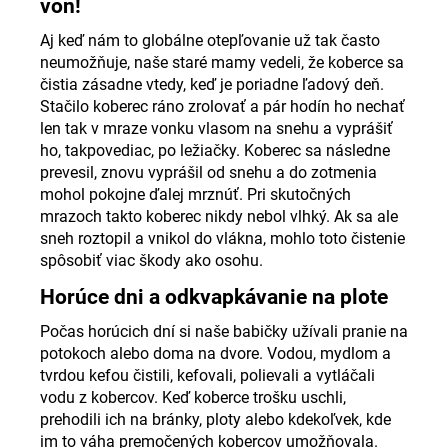
von!
Aj keď nám to globálne otepľovanie už tak často
neumožňuje, naše staré mamy vedeli, že koberce sa
čistia zásadne vtedy, keď je poriadne ľadový deň.
Stačilo koberec ráno zrolovať a pár hodín ho nechať
len tak v mraze vonku vlasom na snehu a vyprášiť
ho, takpovediac, po ležiačky. Koberec sa následne
prevesil, znovu vyprášil od snehu a do zotmenia
mohol pokojne ďalej mrznúť. Pri skutočných
mrazoch takto koberec nikdy nebol vlhký. Ak sa ale
sneh roztopil a vnikol do vlákna, mohlo toto čistenie
spôsobiť viac škody ako osohu.
Horúce dni a odkvapkávanie na plote
Počas horúcich dní si naše babičky užívali pranie na
potokoch alebo doma na dvore. Vodou, mydlom a
tvrdou kefou čistili, kefovali, polievali a vytláčali
vodu z kobercov. Keď koberce trošku uschli,
prehodili ich na bránky, ploty alebo kdekoľvek, kde
im to váha premočených kobercov umožňovala.