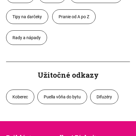
Tipy na darčeky
Pranie od A po Z
Rady a nápady
Užitočné odkazy
Koberec
Puella vôňa do bytu
Difuzéry