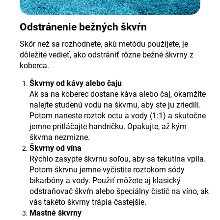
Odstránenie bežných škvŕn
Skôr než sa rozhodnete, akú metódu použijete, je
dôležité vedieť, ako odstrániť rôzne bežné škvrny z
koberca.
Škvrny od kávy alebo čaju
Ak sa na koberec dostane káva alebo čaj, okamžite
nalejte studenú vodu na škvrnu, aby ste ju zriedili.
Potom naneste roztok octu a vody (1:1) a skutočne
jemne pritláčajte handričku. Opakujte, až kým
škvrna nezmizne.
Škvrny od vína
Rýchlo zasypte škvrnu soľou, aby sa tekutina vpila.
Potom škrvnu jemne vyčistite roztokom sódy
bikarbóny a vody. Použiť môžete aj klasický
odstraňovač škvŕn alebo špeciálny čistič na víno, ak
vás takéto škvrny trápia častejšie.
Mastné škvrny