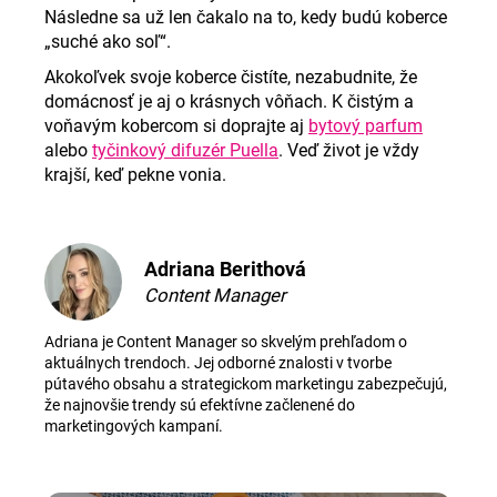
Následne sa už len čakalo na to, kedy budú koberce
„suché ako soľ“.
Akokoľvek svoje koberce čistíte, nezabudnite, že
domácnosť je aj o krásnych vôňach. K čistým a
voňavým kobercom si doprajte aj
bytový parfum
alebo
tyčinkový difuzér
Puella
. Veď život je vždy
krajší, keď pekne vonia.
Adriana Berithová
Content Manager
Adriana je Content Manager so skvelým prehľadom o
aktuálnych trendoch. Jej odborné znalosti v tvorbe
pútavého obsahu a strategickom marketingu zabezpečujú,
že najnovšie trendy sú efektívne začlenené do
marketingových kampaní.