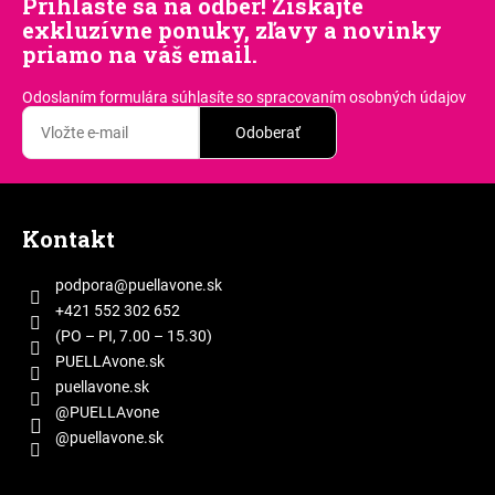
Prihláste sa na odber! Získajte
exkluzívne ponuky, zľavy a novinky
priamo na váš email.
Odoslaním formulára súhlasíte
so spracovaním osobných údajov
Odoberať
Z
á
Kontakt
p
ä
podpora
@
puellavone.sk
t
+421 552 302 652
i
(PO – PI, 7.00 – 15.30)
e
PUELLAvone.sk
puellavone.sk
@PUELLAvone
@puellavone.sk