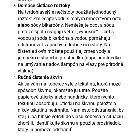
Domáce čistiace roztoky
Na tvrdohlavejšie nečistoty použite jednoduchý
roztok: Zmiešajte vodu s malým množstvom octu
alebo
sódy bikarbóny. Nemiešajte ocot a sódu,
pretože spolu reagujú veľmi „výbušne“. Ocot s
vodou aj sóda bikarbóna s vodou pomáhajú
odstraňovať zápachy a drobné nečistoty. Na
čistenie škvŕn môžete použiť aj zmes vody a
jemného čistiaceho prostriedku (napr. prostriedku
na umývanie riadov, šampón na vlasy pre prírodné
vlákna).
Ručné čistenie škvŕn
Ak sa vám na koberec vyleje tekutina, ktorá môže
spôsobiť škvrnu, okamžite ju utrite. Použite
papierové utierky alebo handričky, ktoré rýchlo
tekutinu absorbujú. Utierku na škvrnu položte a
nikdy tekutinu nedrhnite. Namiesto odstránenia, by
ste ju iba hlbšie votreli do vlasu koberca a situáciu
zhoršili. Identifikujte škvrnu a použite prostriedok,
ktorý ju pomôže odstrániť.