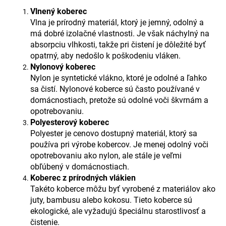
Vlnený koberec
Vlna je prírodný materiál, ktorý je jemný, odolný a
má dobré izolačné vlastnosti. Je však náchylný na
absorpciu vlhkosti, takže pri čistení je dôležité byť
opatrný, aby nedošlo k poškodeniu vláken.
Nylonový koberec
Nylon je syntetické vlákno, ktoré je odolné a ľahko
sa čistí. Nylonové koberce sú často používané v
domácnostiach, pretože sú odolné voči škvrnám a
opotrebovaniu.
Polyesterový koberec
Polyester je cenovo dostupný materiál, ktorý sa
používa pri výrobe kobercov. Je menej odolný voči
opotrebovaniu ako nylon, ale stále je veľmi
obľúbený v domácnostiach.
Koberec z prírodných vlákien
Takéto koberce môžu byť vyrobené z materiálov ako
juty, bambusu alebo kokosu. Tieto koberce sú
ekologické, ale vyžadujú špeciálnu starostlivosť a
čistenie.