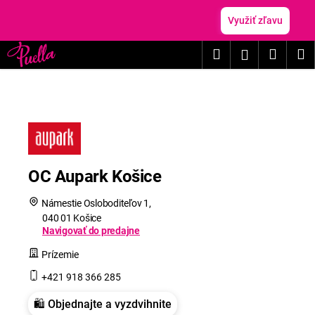
K
Prejsť
na
Využiť zľavu
o
obsah
Späť
Späť
š
Hľadať
Nákup
M
Prihláseni
í
Č
k
košík
o
p
o
t
r
OC Aupark Košice
e
b
Námestie Osloboditeľov 1,
u
040 01 Košice
Navigovať do predajne
j
Prízemie
e
t
+421 918 366 285
e
🛍️ Objednajte a vyzdvihnite
n