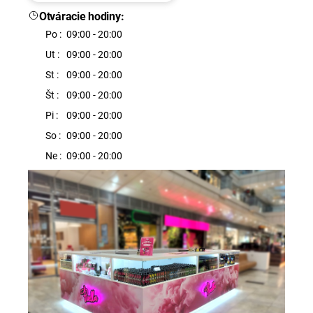
á
Otváracie hodiny:
j
Po :
09:00 - 20:00
s
Ut :
09:00 - 20:00
ť
St :
09:00 - 20:00
?
Št :
09:00 - 20:00
Pi :
09:00 - 20:00
So :
09:00 - 20:00
Ne :
09:00 - 20:00
HĽADAŤ
O
d
p
o
r
ú