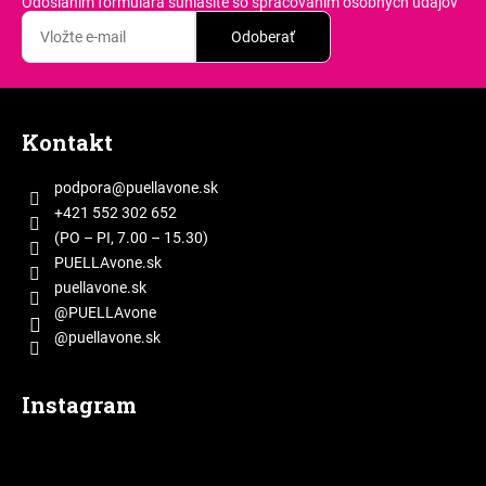
Odoslaním formulára súhlasíte
so spracovaním osobných údajov
Odoberať
Z
á
Kontakt
p
ä
podpora
@
puellavone.sk
t
+421 552 302 652
i
(PO – PI, 7.00 – 15.30)
e
PUELLAvone.sk
puellavone.sk
@PUELLAvone
@puellavone.sk
Instagram