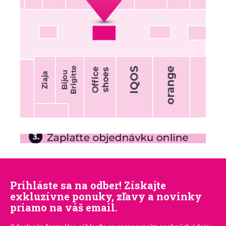
Prihláste sa na odber! Získajte
exkluzívne ponuky, zľavy a novinky
priamo na váš email.