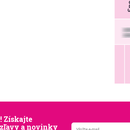
! Získajte
zľavy a novinky