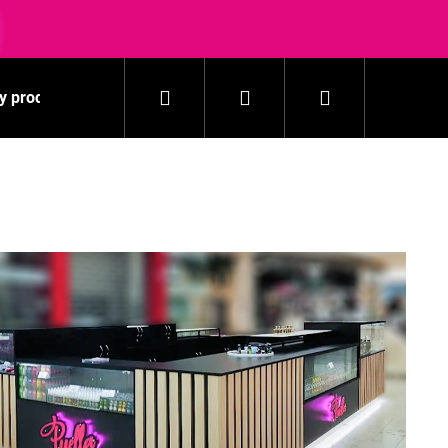
Hľadať
Prihlásenie
Nákupný
y produkty
Pranie
Domácnosť
Kozmetika
košík