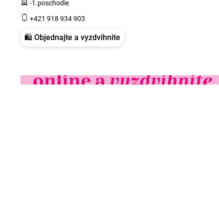
-1.poschodie
+421 918 934 903
🛍️ Objednajte a vyzdvihnite