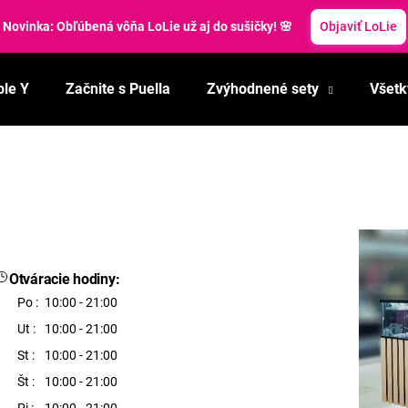
Letné zľavy: Svieže topánky so zľavou 40 %!
Využiť zľavu
ble Y
Začnite s Puella
Zvýhodnené sety
Všetk
Čo potrebujete nájsť?
HĽADAŤ
Odporúčame
Otváracie hodiny:
Po :
10:00 - 21:00
Ut :
10:00 - 21:00
St :
10:00 - 21:00
Št :
10:00 - 21:00
Pi :
10:00 - 21:00