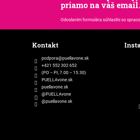
priamo na váš email
Odoslaním formulára súhlasíte
so sprac
Z
á
Kontakt
Inst
p
ä
podpora
@
puellavone.sk
t
+421 552 302 652
i
(PO – PI, 7.00 – 15.30)
e
PUELLAvone.sk
puellavone.sk
@PUELLAvone
@puellavone.sk