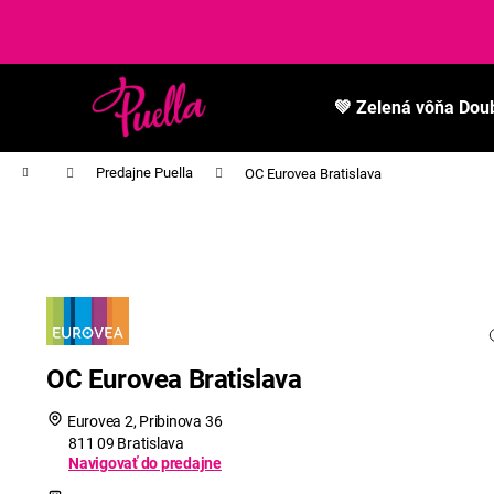
K
Prejsť
na
o
obsah
Späť
Späť
š
do
do
í
💚 Zelená vôňa Dou
k
obchodu
obchodu
Domov
Predajne Puella
OC Eurovea Bratislava
OC Eurovea Bratislava
Eurovea 2, Pribinova 36
811 09 Bratislava
Navigovať do predajne