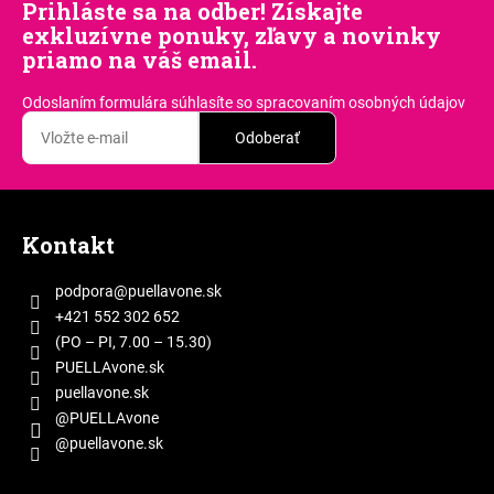
Prihláste sa na odber! Získajte
d
exkluzívne ponuky, zľavy a novinky
a
priamo na váš email.
c
i
Odoslaním formulára súhlasíte
so spracovaním osobných údajov
e
p
Odoberať
r
v
Z
k
á
y
Kontakt
p
v
ý
ä
podpora
@
puellavone.sk
p
t
+421 552 302 652
i
i
(PO – PI, 7.00 – 15.30)
s
e
PUELLAvone.sk
u
puellavone.sk
@PUELLAvone
@puellavone.sk