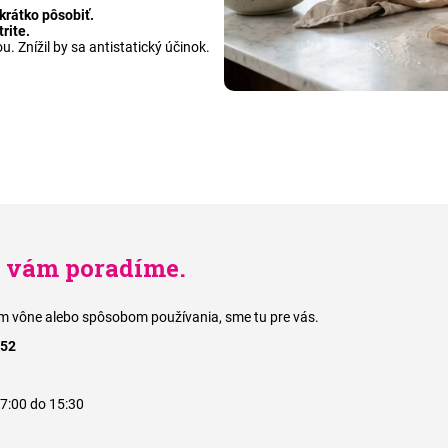
krátko pôsobiť.
rite.
. Znížil by sa antistatický účinok.
i vám poradíme.
rom vône alebo spôsobom používania, sme tu pre vás.
652
 7:00 do 15:30