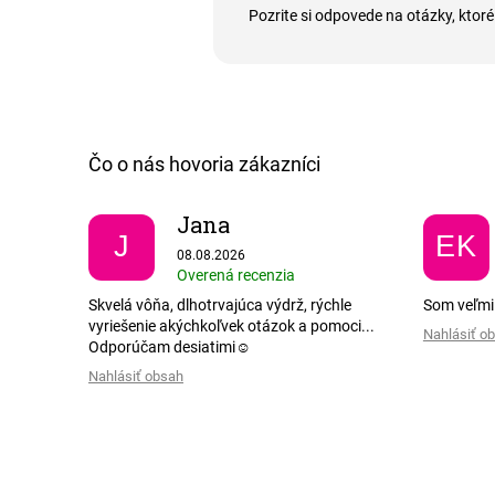
Pozrite si odpovede na otázky, ktoré
Jana
J
EK
Hodnotenie obchodu je 5 z 5 hviezdičiek.
08.08.2026
Overená recenzia
Skvelá vôňa, dlhotrvajúca výdrž, rýchle
Som veľmi
vyriešenie akýchkoľvek otázok a pomoci...
Nahlásiť o
Odporúčam desiatimi☺️
Nahlásiť obsah