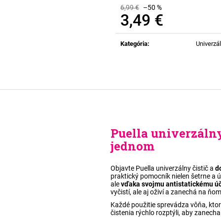
6,99 €
–50 %
3,49 €
Jednotková
cena:
Kategória
:
Univerzál
Puella univerzálny 
jednom
Objavte Puella univerzálny čistič a
d
praktický pomocník nielen šetrne a 
ale
vďaka svojmu antistatickému úč
vyčistí, ale aj oživí a zanechá na ňo
Každé použitie sprevádza vôňa, ktor
čistenia rýchlo rozptýli, aby zanech