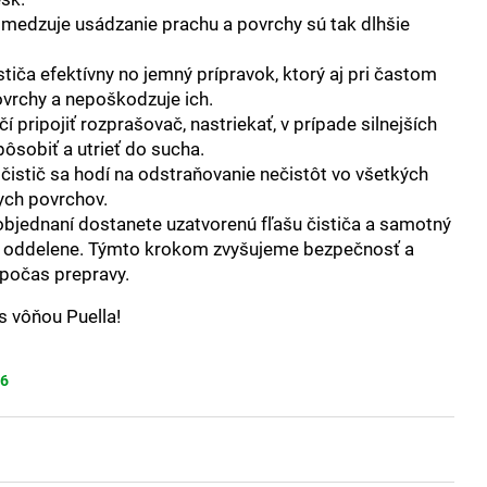
medzuje usádzanie prachu a povrchy sú tak dlhšie
stiča efektívny no jemný prípravok, ktorý aj pri častom
vrchy a nepoškodzuje ich.
í pripojiť rozprašovač, nastriekať, v prípade silnejších
pôsobiť a utrieť do sucha.
čistič sa hodí na odstraňovanie nečistôt vo všetkých
ych povrchov.
objednaní dostanete uzatvorenú fľašu čističa a samotný
 oddelene. Týmto krokom zvyšujeme bezpečnosť a
počas prepravy.
 s vôňou Puella!
26