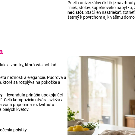
Puella univerzálny čistič je navrhnu
liniek, stolov, kúpeľňového nábytku, 
nečistôt
. Stačí len nastriekať, zotri
šetrný k povrchom aj k vášmu domo
a
le a vanilky, ktorá vás pohladí
veta nežnosti a elegancie. Púdrová a
ie, ktoré sa rozplýva na pokožke a
ky
– levanduľa prináša upokojujúci
sť. Celú kompozíciu otvára svieža a
á vôňa pripomína rozkvitnutú
 bielych kvetov.
očenia poistky.