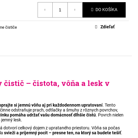
DO KOŠÍKA
Zdieľať
ne čističe
čistič – čistota, vôňa a lesk v
oprajte si jemnú vôňu aj pri každodennom upratovaní
. Tento
účinne odstraňuje prach, odtlačky a šmuhy z rôznych povrchov,
inku pomáha udržať vašu domácnosť dlhšie čistú
. Povrch nielen
m jemný lesk.
á dotvorí celkový dojem z uprataného priestoru. Vôňa sa počas
ala
svieži a príjemný pocit – presne ten, na ktorý sa budete tešiť
.