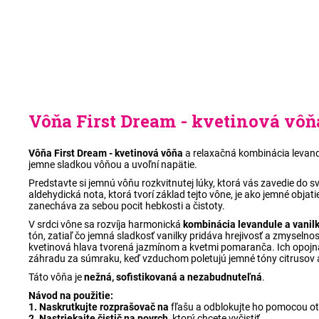
Vôňa First Dream - kvetinová vôň
Vôňa First Dream - kvetinová vôňa
a relaxačná kombinácia levandu
jemne sladkou vôňou a uvoľní napätie.
Predstavte si jemnú vôňu rozkvitnutej lúky, ktorá vás zavedie do s
aldehydická nota, ktorá tvorí základ tejto vône, je ako jemné objat
zanecháva za sebou pocit hebkosti a čistoty.
V srdci vône sa rozvíja harmonická
kombinácia levandule a vanil
tón, zatiaľ čo jemná sladkosť vanilky pridáva hrejivosť a zmyselno
kvetinová hlava tvorená jazmínom a kvetmi pomaranča. Ich opojn
záhradu za súmraku, keď vzduchom poletujú jemné tóny citrusov a
Táto vôňa je
nežná, sofistikovaná a nezabudnuteľná
.
Návod na použitie:
1. Naskrutkujte rozprašovač na
fľašu a odblokujte ho pomocou ot
2. Nastriekajte čistič na povrch,
ktorý chcete vyčistiť.