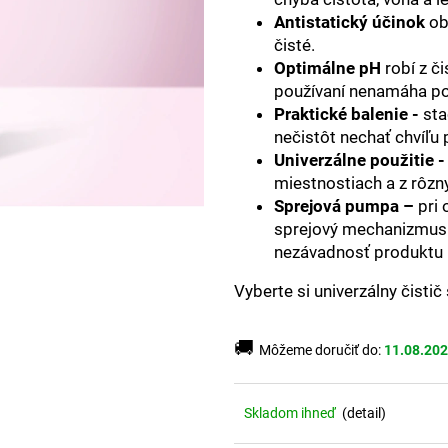
Antistatický účinok
ob
čisté.
Optimálne pH
robí z či
používaní nenamáha po
Praktické balenie -
stač
nečistôt nechať chvíľu 
Univerzálne použitie -
miestnostiach a z rôzn
Sprejová pumpa –
pri 
sprejový mechanizmus
nezávadnosť produktu 
Vyberte si univerzálny čistič
🚚
Môžeme doručiť do:
11.08.20
Skladom ihneď
(
detail
)