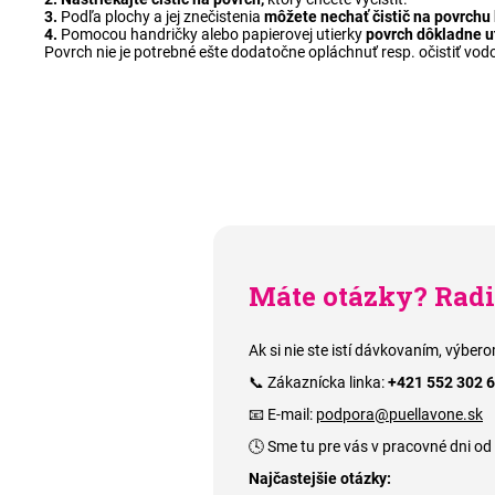
3.
Podľa plochy a jej znečistenia
môžete nechať čistič na povrchu 
4.
Pomocou handričky alebo papierovej utierky
povrch dôkladne ut
Povrch nie je potrebné ešte dodatočne opláchnuť resp. očistiť vodou
Máte otázky? Rad
Ak si nie ste istí dávkovaním, výbe
📞 Zákaznícka linka:
+421 552 302 
📧 E-mail:
podpora@puellavone.sk
🕓 Sme tu pre vás v pracovné dni od
Najčastejšie otázky: