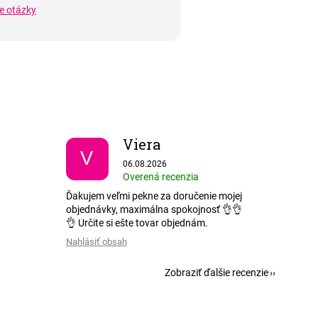
ie otázky
Viera
V
 5 z 5 hviezdičiek.
Hodnotenie obchodu je 5 z 5 hviezdičiek.
06.08.2026
Overená recenzia
Ďakujem veľmi pekne za doručenie mojej
objednávky, maximálna spokojnosť 👌👌
👌 Určite si ešte tovar objednám.
Nahlásiť obsah
Zobraziť ďalšie recenzie