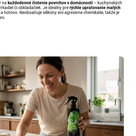
tý na
každodenné čistenie povrchov v domácnosti
– kuchynských
zrkadiel či obkladačiek. Je ideálny pre
rýchle upratovanie malých
eť a hotovo. Neobsahuje silikóny ani agresívne chemikálie, takže je
vu.