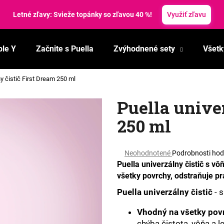
Letné zľavy: Svieže topánky so zľavou 40 %!
Využiť zľavu
ble Y
Začnite s Puella
Zvýhodnené sety
Všetk
Čo potrebujete nájsť?
ny čistič First Dream 250 ml
HĽADAŤ
Puella unive
250 ml
Odporúčame
Priemerné
Neohodnotené
Podrobnosti hod
hodnotenie
Puella univerzálny čistič s v
produktu
všetky povrchy, odstraňuje pr
je
0,0
Puella univerzálny čistič
- s
z
5
Vhodný na všetky pov
hviezdičiek.
chýba čistota, vôňa a l