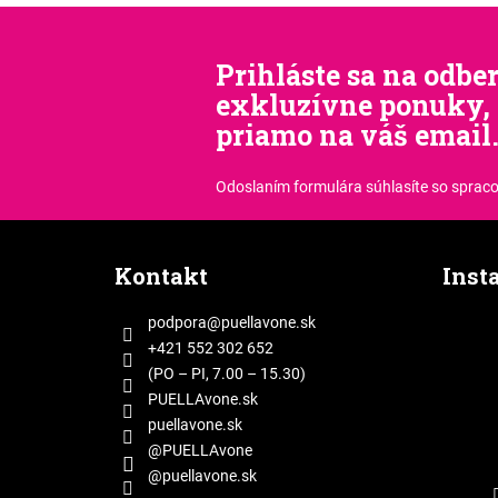
Prihláste sa na odber
exkluzívne ponuky, 
priamo na váš email
Odoslaním formulára súhlasíte
so sprac
Z
á
Kontakt
Inst
p
ä
podpora
@
puellavone.sk
t
+421 552 302 652
i
(PO – PI, 7.00 – 15.30)
e
PUELLAvone.sk
puellavone.sk
@PUELLAvone
@puellavone.sk