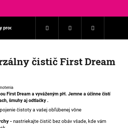
Hľadať
Prihlásenie
Nákupný
y produkty
Pranie
Domácnosť
Kozmetika
košík
rzálny čistič First Dream
notenia
ôňou First Dream a vyváženým pH. Jemne a účinne čistí
ach, šmuhy aj odtlačky .
pojenie čistoty a vašej obľúbenej vône
rchy -
nastriekajte čistič bez obáv všade, kde vám
esk.