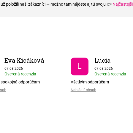
 už položili naši zákazníci — možno tam nájdete aj tú svoju 👉
Najčastejš
Eva Kicáková
Lucia
L
Hodnotenie obchodu je 5 z 5 hviezdičiek.
Hodnotenie obchodu je
07.08.2026
07.08.2026
Overená recenzia
Overená recenzia
 spokojná odporúčam
Všetkým odporúčam
bsah
Nahlásiť obsah