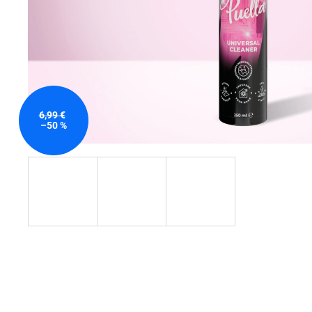
6,99 €
–50 %