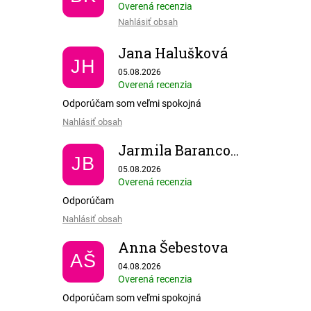
Overená recenzia
Nahlásiť obsah
Jana Halušková
JH
Hodnotenie obchodu je 5 z 5 hviezdičiek.
05.08.2026
Overená recenzia
Odporúčam som veľmi spokojná
Nahlásiť obsah
Jarmila Barancová
JB
Hodnotenie obchodu je 5 z 5 hviezdičiek.
05.08.2026
Overená recenzia
Odporúčam
Nahlásiť obsah
Anna Šebestova
AŠ
Hodnotenie obchodu je 5 z 5 hviezdičiek.
04.08.2026
Overená recenzia
Odporúčam som veľmi spokojná