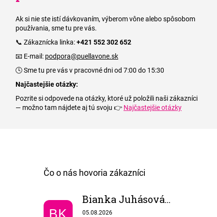
Ak si nie ste istí dávkovaním, výberom vône alebo spôsobom
používania, sme tu pre vás.
📞 Zákaznícka linka:
+421 552 302 652
📧 E-mail:
podpora@puellavone.sk
🕓 Sme tu pre vás v pracovné dni od 7:00 do 15:30
Najčastejšie otázky:
Pozrite si odpovede na otázky, ktoré už položili naši zákazníci
— možno tam nájdete aj tú svoju 👉
Najčastejšie otázky
Bianka Juhásová Konôpková
Hodnotenie obchodu je 5 z 5 hviezdičiek.
BK
05.08.2026