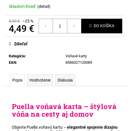
Skladom ihneď
(
detail
)
5,99 €
–25 %
4,49 €
DO KOŠÍKA
Jednotková
cena:
Zdieľať
Kategória
:
Voňavé karty
EAN
:
8586027120089
Popis
Hodnotenie
Diskusia
Puella voňavá karta – štýlová
vôňa na cesty aj domov
Objavte Puella voňavú kartu –
elegantné spojenie dizajnu