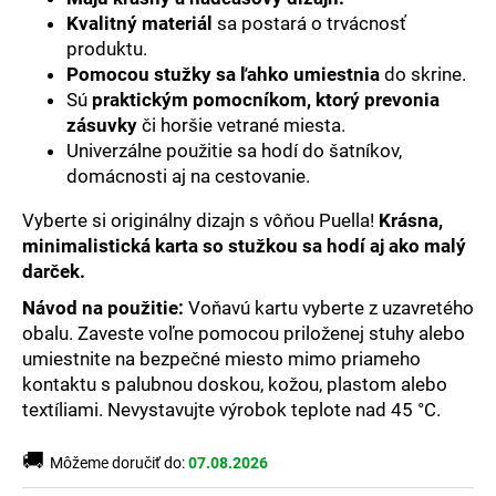
č
Kvalitný materiál
sa postará o trvácnosť
a
m
produktu.
e
Pomocou stužky sa ľahko umiestnia
do skrine.
Sú
praktickým pomocníkom, ktorý prevonia
zásuvky
či horšie vetrané miesta.
Univerzálne použitie sa hodí do šatníkov,
domácnosti aj na cestovanie.
Vyberte si originálny dizajn s vôňou Puella!
Krásna,
minimalistická karta so stužkou sa hodí aj ako malý
darček.
Návod na použitie:
Voňavú kartu vyberte z uzavretého
obalu. Zaveste voľne pomocou priloženej stuhy alebo
umiestnite na bezpečné miesto mimo priameho
kontaktu s palubnou doskou, kožou, plastom alebo
textíliami. Nevystavujte výrobok teplote nad 45 °C.
🚚
Môžeme doručiť do:
07.08.2026