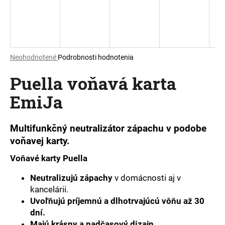
á
j
s
ť
Priemerné
Neohodnotené
Podrobnosti hodnotenia
?
hodnotenie
Puella voňavá karta
produktu
je
EmiJa
0,0
z
5
HĽADAŤ
hviezdičiek.
Multifunkčný neutralizátor zápachu v podobe
voňavej karty.
Voňavé karty Puella
O
d
Neutralizujú zápachy
v domácnosti aj v
p
kancelárii.
o
Uvoľňujú príjemnú a dlhotrvajúcú vôňu až 30
r
dní.
ú
Majú krásny a nadčasový dizajn.