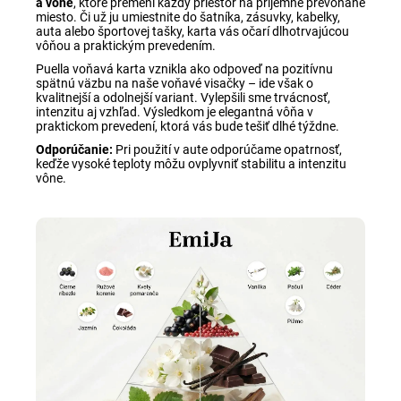
a vône
, ktoré premení každý priestor na príjemne prevoňané
miesto. Či už ju umiestnite do šatníka, zásuvky, kabelky,
auta alebo športovej tašky, karta vás očarí dlhotrvajúcou
vôňou a praktickým prevedením.
Puella voňavá karta vznikla ako odpoveď na pozitívnu
spätnú väzbu na naše voňavé visačky – ide však o
kvalitnejší a odolnejší variant. Vylepšili sme trvácnosť,
intenzitu aj vzhľad. Výsledkom je elegantná vôňa v
praktickom prevedení, ktorá vás bude tešiť dlhé týždne.
Odporúčanie:
Pri použití v aute odporúčame opatrnosť,
keďže vysoké teploty môžu ovplyvniť stabilitu a intenzitu
vône.