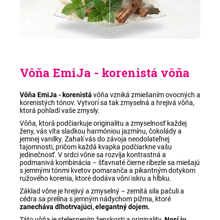
Vôňa EmiJa - korenistá
vôňa
Vôňa EmiJa - korenistá
vôňa vzniká zmiešaním ovocných a
korenistých tónov. Vytvorí sa tak zmyselná a hrejivá vôňa,
ktorá pohladí vaše zmysly.
Vôňa, ktorá podčiarkuje originalitu a zmyselnosť každej
ženy, vás víta sladkou harmóniou jazmínu, čokolády a
jemnej vanilky. Zahalí vás do závoja neodolateľnej
tajomnosti, pričom každá kvapka podčiarkne vašu
jedinečnosť. V srdci vône sa rozvíja kontrastná a
podmanivá kombinácia – šťavnaté čierne ríbezle sa miešajú
s jemnými tónmi kvetov pomaranča a pikantným dotykom
ružového korenia, ktoré dodáva vôni iskru a hĺbku.
Základ vône je hrejivý a zmyselný – zemitá sila pačuli a
cédra sa prelína s jemným nádychom pižma, ktoré
zanecháva dlhotrvajúci, elegantný dojem.
Táto vôňa je stelesnením ženskosti a originality.
Nosí ju