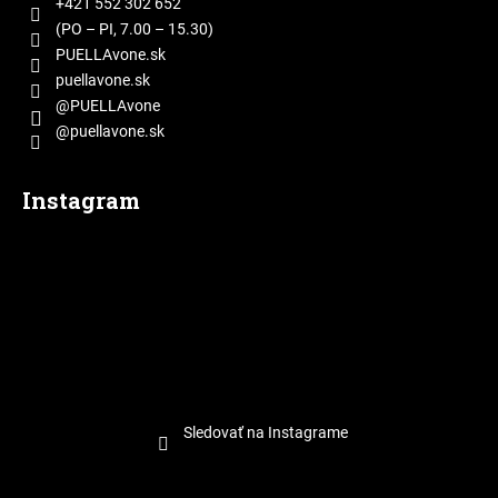
t
+421 552 302 652
i
(PO – PI, 7.00 – 15.30)
e
PUELLAvone.sk
puellavone.sk
@PUELLAvone
@puellavone.sk
Instagram
Sledovať na Instagrame