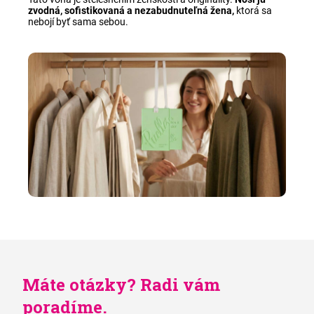
zvodná, sofistikovaná a nezabudnuteľná žena,
ktorá sa
nebojí byť sama sebou
.
Máte otázky? Radi vám
poradíme.