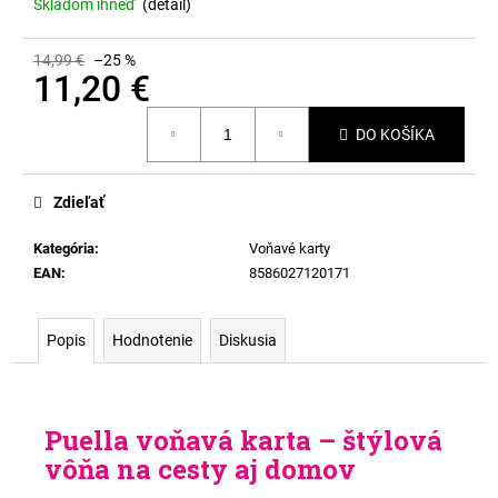
Skladom ihneď
(
detail
)
14,99 €
–25 %
11,20 €
Jednotková
DO KOŠÍKA
cena:
Zdieľať
Kategória
:
Voňavé karty
EAN
:
8586027120171
Popis
Hodnotenie
Diskusia
Puella voňavá karta – štýlová
vôňa na cesty aj domov