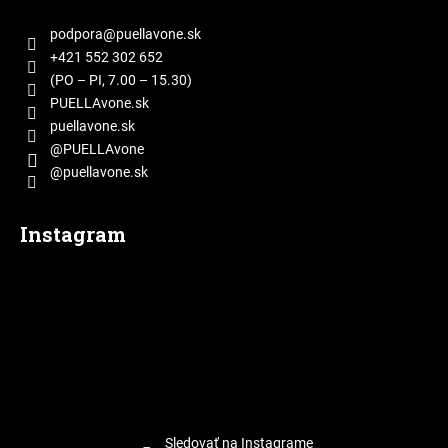
p
ä
podpora
@
puellavone.sk
t
+421 552 302 652
i
(PO – PI, 7.00 – 15.30)
e
PUELLAvone.sk
puellavone.sk
@PUELLAvone
@puellavone.sk
Instagram
Sledovať na Instagrame