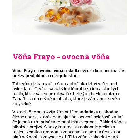
Vôňa Frayo - ovocná vôňa
Vôňa Frayo - ovocná vôňa
a sladko-svieža kombinácia vás
prekvapí vitalitou a energickosťou.
Táto vôňa je čarovná a šarmantná ako letný večer pod
hviezdami. Otvára sa sviežimi tónmi jazmínu a sladkých
malín, ktoré sa jemne miešajú s hebkým dotykom pižma.
Zabaľte sa do nežného objatia, ktoré je zároveň iskrivé a
zmyselné.
V srdci vône sa rozvíja šťavnatá mandarínka a lahodné
čierne ríbezle, ktoré dodávajú vôni ovocnú sviežosť, zatiaľ
čo jemná ruža prináša romantickú eleganciu. Základ vône je
hlboký a hrejivý. Sladký karamel sa dokonale prelína s
teplou, zemitou ambrou a zanecháva dlhotrvajúcu stopu
plnú nežnosti a zmyselnosti. Táto vôňa je ako dokonalý