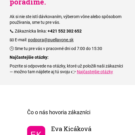
poradíme.
Ak si nie ste istí dávkovaním, výberom vône alebo spôsobom
používania, sme tu pre vás.
📞 Zákaznícka linka:
+421 552 302 652
📧 E-mail:
podpora@puellavone.sk
🕓 Sme tu pre vás v pracovné dni od 7:00 do 15:30
Najčastejšie otázky:
Pozrite si odpovede na otázky, ktoré už položili naši zákazníci
— možno tam nájdete aj tú svoju 👉
Najčastejšie otázky
Eva Kicáková
EK