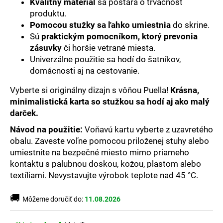
č
Kvalitný materiál
sa postará o trvácnosť
a
produktu.
m
Pomocou stužky sa ľahko umiestnia
do skrine.
e
Sú
praktickým pomocníkom, ktorý prevonia
zásuvky
či horšie vetrané miesta.
Univerzálne použitie sa hodí do šatníkov,
domácnosti aj na cestovanie.
Vyberte si originálny dizajn s vôňou Puella!
Krásna,
minimalistická karta so stužkou sa hodí aj ako malý
darček.
Návod na použitie:
Voňavú kartu vyberte z uzavretého
obalu. Zaveste voľne pomocou priloženej stuhy alebo
umiestnite na bezpečné miesto mimo priameho
kontaktu s palubnou doskou, kožou, plastom alebo
textíliami. Nevystavujte výrobok teplote nad 45 °C.
🚚
Môžeme doručiť do:
11.08.2026