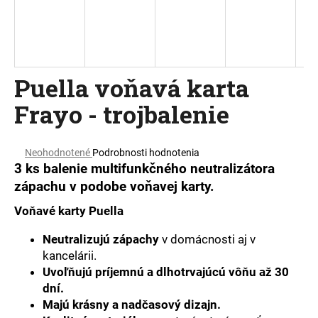
á
j
s
ť
Puella voňavá karta
?
Frayo - trojbalenie
Priemerné
Neohodnotené
Podrobnosti hodnotenia
hodnotenie
HĽADAŤ
3 ks balenie multifunkčného neutralizátora
produktu
zápachu v podobe voňavej karty.
je
0,0
Voňavé karty Puella
z
O
5
Neutralizujú zápachy
v domácnosti aj v
d
hviezdičiek.
kancelárii.
p
o
Uvoľňujú príjemnú a dlhotrvajúcú vôňu až 30
r
dní.
ú
Majú krásny a nadčasový dizajn.