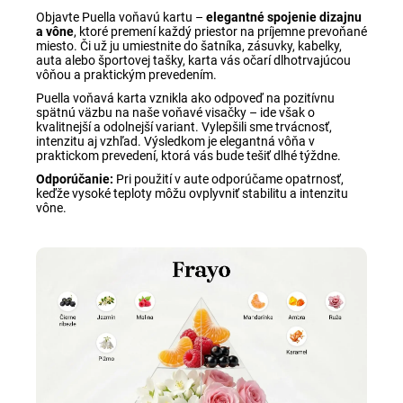
Objavte Puella voňavú kartu –
elegantné spojenie dizajnu
a vône
, ktoré premení každý priestor na príjemne prevoňané
miesto. Či už ju umiestnite do šatníka, zásuvky, kabelky,
auta alebo športovej tašky, karta vás očarí dlhotrvajúcou
vôňou a praktickým prevedením.
Puella voňavá karta vznikla ako odpoveď na pozitívnu
spätnú väzbu na naše voňavé visačky – ide však o
kvalitnejší a odolnejší variant. Vylepšili sme trvácnosť,
intenzitu aj vzhľad. Výsledkom je elegantná vôňa v
praktickom prevedení, ktorá vás bude tešiť dlhé týždne.
Odporúčanie:
Pri použití v aute odporúčame opatrnosť,
keďže vysoké teploty môžu ovplyvniť stabilitu a intenzitu
vône.