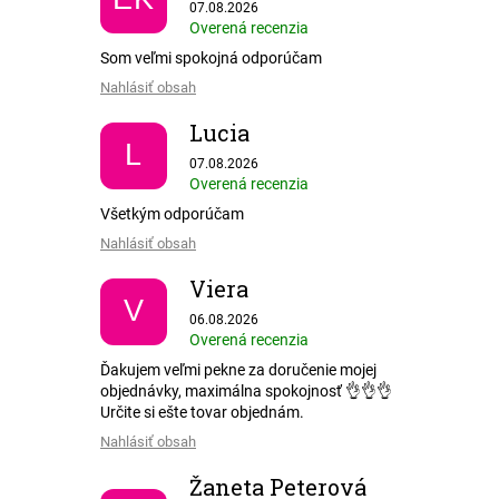
Hodnotenie obchodu je 5 z 5 hviezdičiek.
07.08.2026
Overená recenzia
Som veľmi spokojná odporúčam
Nahlásiť obsah
Lucia
L
Hodnotenie obchodu je 5 z 5 hviezdičiek.
07.08.2026
Overená recenzia
Všetkým odporúčam
Nahlásiť obsah
Viera
V
Hodnotenie obchodu je 5 z 5 hviezdičiek.
06.08.2026
Overená recenzia
Ďakujem veľmi pekne za doručenie mojej
objednávky, maximálna spokojnosť 👌👌👌
Určite si ešte tovar objednám.
Nahlásiť obsah
Žaneta Peterová