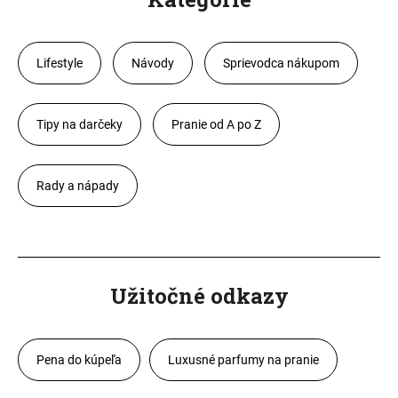
Lifestyle
Návody
Sprievodca nákupom
Tipy na darčeky
Pranie od A po Z
Rady a nápady
Užitočné odkazy
Pena do kúpeľa
Luxusné parfumy na pranie