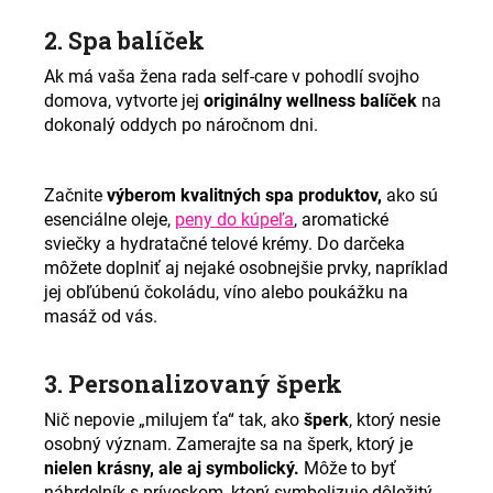
2. Spa balíček
Ak má vaša žena rada self-care v pohodlí svojho
domova, vytvorte jej
originálny wellness balíček
na
dokonalý oddych po náročnom dni.
Začnite
výberom kvalitných spa produktov,
ako sú
esenciálne oleje,
peny do kúpeľa
,
aromatické
sviečky a hydratačné telové krémy. Do darčeka
môžete doplniť aj nejaké osobnejšie prvky, napríklad
jej obľúbenú čokoládu, víno alebo poukážku na
masáž od vás.
3. Personalizovaný šperk
Nič nepovie „milujem ťa“ tak, ako
šperk
, ktorý nesie
osobný význam. Zamerajte sa na šperk, ktorý je
nielen krásny, ale aj symbolický.
Môže to byť
náhrdelník s príveskom, ktorý symbolizuje dôležitý