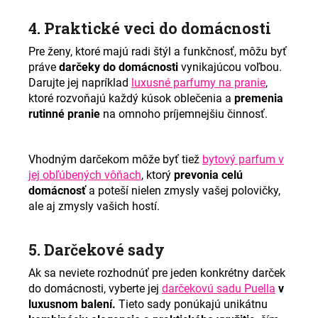
4. Praktické veci do domácnosti
Pre ženy, ktoré majú radi štýl a funkčnosť, môžu byť
práve
darčeky do domácnosti
vynikajúcou voľbou.
Darujte jej napríklad
luxusné parfumy na pranie
,
ktoré rozvoňajú každý kúsok oblečenia a
premenia
rutinné pranie
na omnoho príjemnejšiu činnosť.
Vhodným darčekom môže byť tiež
bytový parfum v
jej obľúbených vôňach
, ktorý
prevonia celú
domácnosť
a poteší nielen zmysly vašej polovičky,
ale aj zmysly vašich hostí.
5. Darčekové sady
Ak sa neviete rozhodnúť pre jeden konkrétny darček
do domácnosti, vyberte jej
darčekovú sadu Puella
v
luxusnom balení.
Tieto sady ponúkajú unikátnu