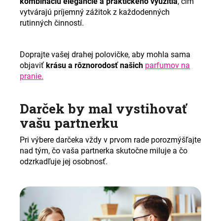
kombináciu elegancie a praktického využitia
, čím
vytvárajú príjemný zážitok z každodenných
rutinných činností.
Doprajte vašej drahej polovičke, aby mohla sama
objaviť
krásu a rôznorodosť našich
parfumov na
pranie.
Darček by mal vystihovať
vašu partnerku
Pri výbere darčeka vždy v prvom rade porozmýšľajte
nad tým, čo vaša partnerka skutočne miluje a čo
odzrkadľuje jej osobnosť.