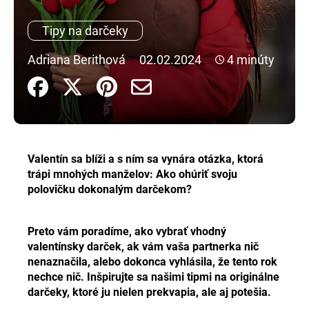
á
Tipy na darčeky
j
s
Adriana Berithová
02.02.2024
4 minúty
ť
?
Valentín sa blíži a s ním sa vynára otázka, ktorá
HĽADAŤ
trápi mnohých manželov: Ako ohúriť svoju
polovičku dokonalým darčekom?
O
Preto vám poradíme, ako vybrať vhodný
d
valentínsky darček, ak vám vaša partnerka nič
p
nenaznačila, alebo dokonca vyhlásila, že tento rok
o
nechce nič. Inšpirujte sa našimi tipmi na originálne
r
darčeky, ktoré ju nielen prekvapia, ale aj potešia.
ú