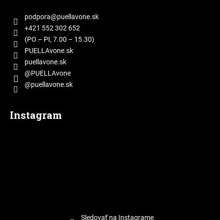
p
ä
podpora
@
puellavone.sk
t
+421 552 302 652
i
(PO – PI, 7.00 – 15.30)
e
PUELLAvone.sk
puellavone.sk
@PUELLAvone
@puellavone.sk
Instagram
Sledovať na Instagrame