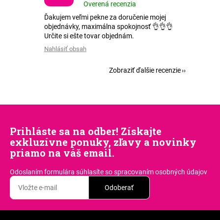
Overená recenzia
Ďakujem veľmi pekne za doručenie mojej
objednávky, maximálna spokojnosť 👌👌👌
Určite si ešte tovar objednám.
Nahlásiť obsah
Zobraziť ďalšie recenzie
Prihláste sa na odber! Získajte
exkluzívne ponuky, zľavy a novinky
priamo na váš email.
Odoslaním formulára súhlasíte
so spracovaním osobných údajov
Odoberať
Z