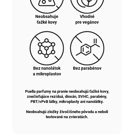
Neobsahuje
Vhodné
ťažké kovy
pre vegánov
Bez nanolátok
Bez parabénov
a mikroplastov
Puella parfumy na pranie neobsahujú ťažké kovy,
znečisťujúce rezíduá, dioxán, SVHC, parabény,
PBT/vPvB látky, mikroplasty ani nanolátky
.
Neobsahujú zložky živočíšneho pôvodu a neboli
testované na zvieratách.