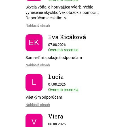
Skvelá vôňa, dlhotrvajúca výdrž, rýchle
vyriešenie akýchkoľvek otázok a pomoci...
Odporúčam desiatimi☺️
Nahlásiť obsah
Eva Kicáková
EK
Hodnotenie obchodu je 5 z 5 hviezdičiek.
07.08.2026
Overená recenzia
Som veľmi spokojná odporúčam
Nahlásiť obsah
Lucia
L
Hodnotenie obchodu je 5 z 5 hviezdičiek.
07.08.2026
Overená recenzia
Všetkým odporúčam
Nahlásiť obsah
Viera
V
Hodnotenie obchodu je 5 z 5 hviezdičiek.
06.08.2026