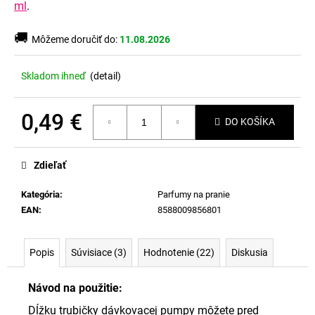
č
ml
.
a
m
🚚
Môžeme doručiť do:
11.08.2026
e
Skladom ihneď
(
detail
)
0,49 €
DO KOŠÍKA
Jednotková
cena:
Zdieľať
Kategória
:
Parfumy na pranie
EAN
:
8588009856801
Popis
Súvisiace (3)
Hodnotenie (22)
Diskusia
Návod na použitie:
Dĺžku trubičky dávkovacej pumpy môžete pred