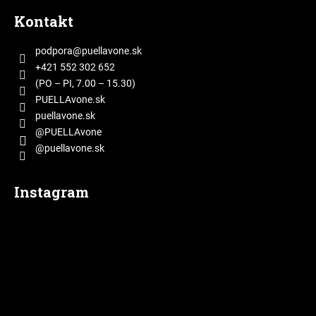
á
Kontakt
p
ä
podpora
@
puellavone.sk
t
+421 552 302 652
i
(PO – PI, 7.00 – 15.30)
e
PUELLAvone.sk
puellavone.sk
@PUELLAvone
@puellavone.sk
Instagram