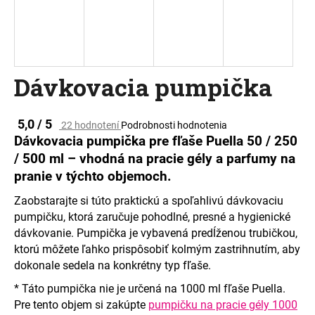
á
j
s
ť
Dávkovacia pumpička
?
Priemerné
5,0 / 5
22 hodnotení
Podrobnosti hodnotenia
hodnotenie
Dávkovacia pumpička pre fľaše Puella 50 / 250
produktu
/ 500 ml – vhodná na pracie gély a parfumy na
je
HĽADAŤ
pranie v týchto objemoch.
5,0
z
Zaobstarajte si túto praktickú a spoľahlivú dávkovaciu
5
hviezdičiek.
pumpičku, ktorá zaručuje pohodlné, presné a hygienické
O
dávkovanie. Pumpička je vybavená predĺženou trubičkou,
d
ktorú môžete ľahko prispôsobiť kolmým zastrihnutím, aby
p
dokonale sedela na konkrétny typ fľaše.
o
r
* Táto pumpička nie je určená na 1000 ml fľaše Puella.
ú
Pre tento objem si zakúpte
pumpičku na pracie gély 1000