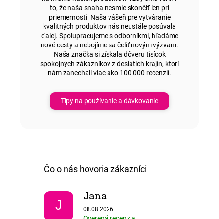
to, že naša snaha nesmie skončiť len pri
priemernosti. Naša vášeň pre vytváranie
kvalitných produktov nás neustále posúvala
ďalej. Spolupracujeme s odborníkmi, hľadáme
nové cesty a nebojíme sa čeliť novým výzvam.
Naša značka si získala dôveru tisícok
spokojných zákazníkov z desiatich krajín, ktorí
nám zanechali viac ako 100 000 recenzií.
Tipy na používanie a dávkovanie
Jana
J
Hodnotenie obchodu je 5 z 5 hviezdičiek.
08.08.2026
Overená recenzia