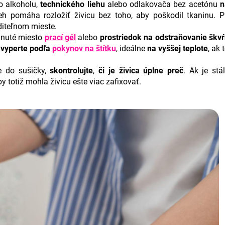
 alkoholu,
technického liehu
alebo odlakovača bez acetónu
n
ieh pomáha rozložiť živicu bez toho, aby poškodil tkaninu. P
diteľnom mieste.
hnuté miesto
prací gél
alebo
prostriedok na odstraňovanie škv
e
vyperte podľa
pokynov
na štítku
, ideálne
na vyššej teplote
, ak 
 do sušičky,
skontrolujte
,
či je živica úplne preč
. Ak je stá
y totiž mohla živicu ešte viac zafixovať.