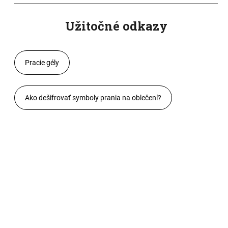
Užitočné odkazy
Pracie gély
Ako dešifrovať symboly prania na oblečení?