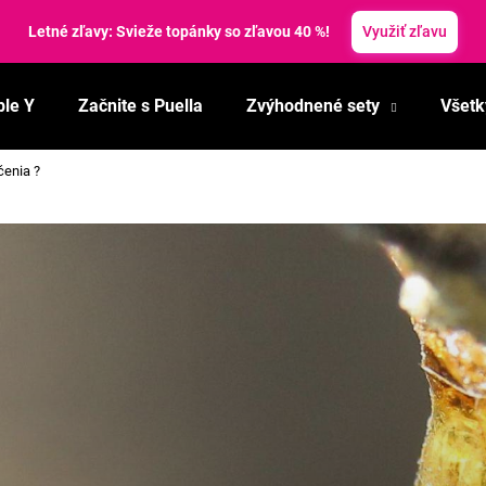
Letné zľavy: Svieže topánky so zľavou 40 %!
Využiť zľavu
ble Y
Začnite s Puella
Zvýhodnené sety
Všetk
Čo potrebujete nájsť?
čenia ?
HĽADAŤ
Odporúčame