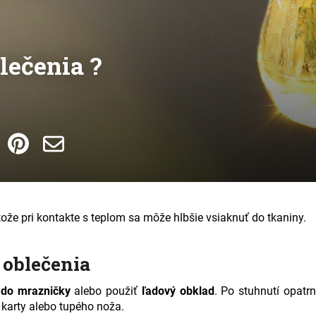
lečenia ?
etože pri kontakte s teplom sa môže hlbšie vsiaknuť do tkaniny.
 oblečenia
 do mrazničky
alebo použiť
ľadový obklad
. Po stuhnutí opatr
 karty alebo tupého noža.