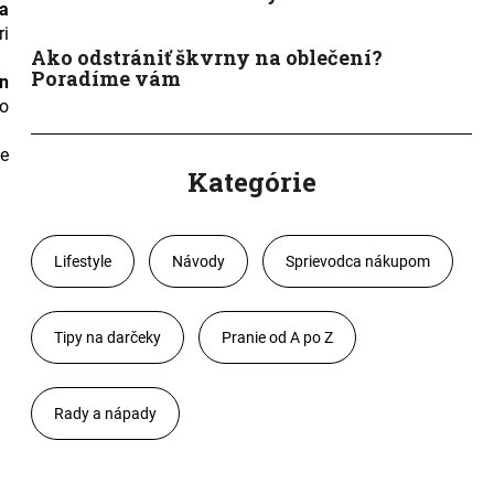
a
ri
Ako odstrániť škvrny na oblečení?
Poradíme vám
ŕn
to
le
Kategórie
Lifestyle
Návody
Sprievodca nákupom
Tipy na darčeky
Pranie od A po Z
Rady a nápady