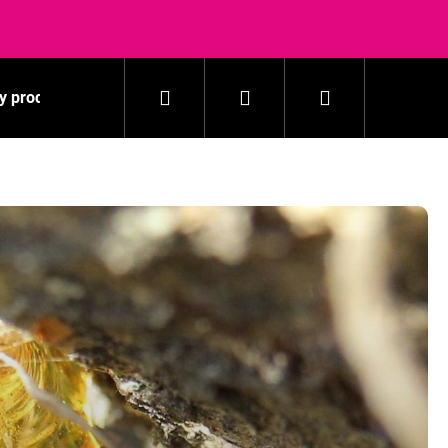
Hľadať
Prihlásenie
Nákupný
y produkty
Pranie
Domácnosť
Kozmetika
košík