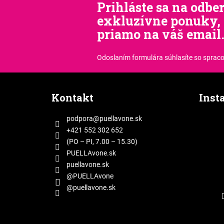
Prihláste sa na odber
exkluzívne ponuky, 
priamo na váš email
Odoslaním formulára súhlasíte
so sprac
Z
á
Kontakt
Inst
p
ä
podpora
@
puellavone.sk
t
+421 552 302 652
i
(PO – PI, 7.00 – 15.30)
e
PUELLAvone.sk
puellavone.sk
@PUELLAvone
@puellavone.sk