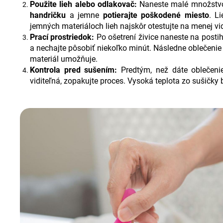
Použite lieh alebo odlakovač:
Naneste malé množstvo
handričku
a jemne
potierajte poškodené miesto
. L
jemných materiáloch lieh najskôr otestujte na menej vi
Prací prostriedok:
Po ošetrení živice naneste na posti
a nechajte pôsobiť niekoľko minút. Následne oblečeni
materiál umožňuje.
Kontrola pred sušením:
Predtým, než dáte oblečenie
viditeľná, zopakujte proces. Vysoká teplota zo sušičky b