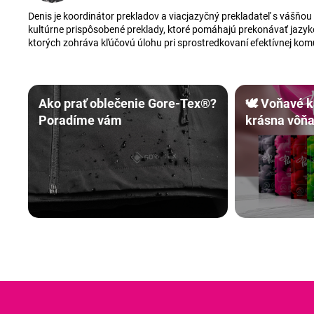
Denis je koordinátor prekladov a viacjazyčný prekladateľ s vášňou
kultúrne prispôsobené preklady, ktoré pomáhajú prekonávať jazykov
ktorých zohráva kľúčovú úlohu pri sprostredkovaní efektívnej ko
Ako prať oblečenie Gore-Tex®?
🕊️ Voňavé 
Poradíme vám
krásna vôňa,
až 30 dní