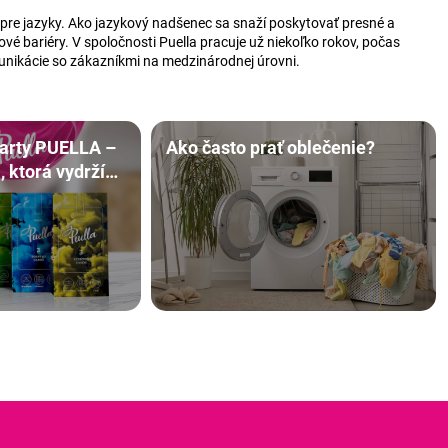
 pre jazyky. Ako jazykový nadšenec sa snaží poskytovať presné a
é bariéry. V spoločnosti Puella pracuje už niekoľko rokov, počas
munikácie so zákazníkmi na medzinárodnej úrovni.
karty PUELLA –
Ako často prať oblečenie?
 ktorá vydrží