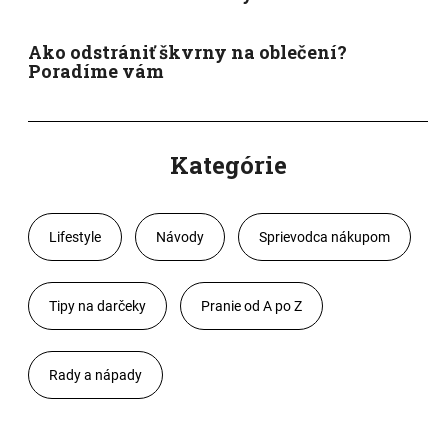
Ako odstrániť škvrny na oblečení?
Poradíme vám
Kategórie
Lifestyle
Návody
Sprievodca nákupom
Tipy na darčeky
Pranie od A po Z
Rady a nápady