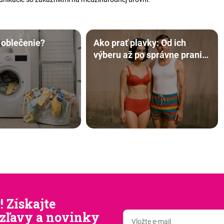
 oblečenie?
Ako prať plavky: Od ich
výberu až po správne pranie
🏊‍♀️
! Získajte
zľavy a novinky