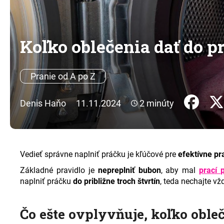
Koľko oblečenia dať do p
Pranie od A po Z
Denis Haňo
11.11.2024
2 minúty
Vedieť správne naplniť práčku je kľúčové pre
efektívne pr
Základné pravidlo je
nepreplniť bubon
, aby mal
prací
naplniť práčku
do približne troch štvrtín
, teda nechajte v
Čo ešte ovplyvňuje, koľko oble