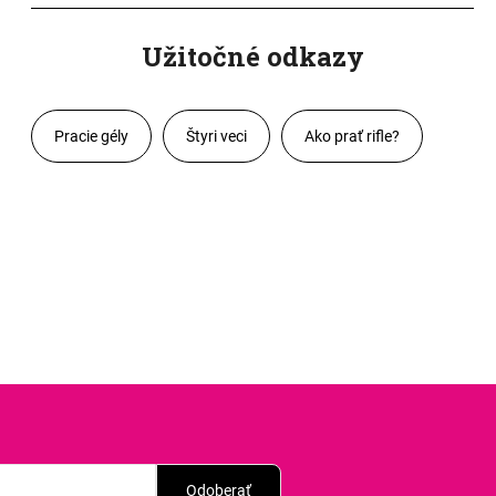
Užitočné odkazy
Pracie gély
Štyri veci
Ako prať rifle?
Odoberať