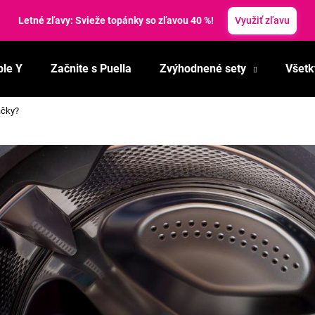
Letné zľavy: Svieže topánky so zľavou 40 %!
Využiť zľavu
ble Y
Začnite s Puella
Zvýhodnené sety
Všetk
Čo potrebujete nájsť?
áčky?
HĽADAŤ
Odporúčame