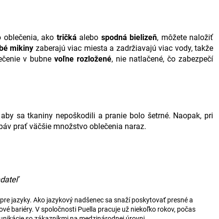
o oblečenia, ako
tričká
alebo
spodná bielizeň
, môžete naložiť
bé mikiny
zaberajú viac miesta a zadržiavajú viac vody, takže
ečenie v bubne
voľne rozložené
, nie natlačené, čo zabezpečí
, aby sa tkaniny nepoškodili a pranie bolo šetrné. Naopak, pri
báv prať väčšie množstvo oblečenia naraz.
dateľ
 pre jazyky. Ako jazykový nadšenec sa snaží poskytovať presné a
é bariéry. V spoločnosti Puella pracuje už niekoľko rokov, počas
munikácie so zákazníkmi na medzinárodnej úrovni.