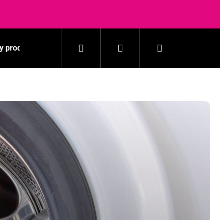
Hľadať
Prihlásenie
Nákupný
y produkty
Pranie
Domácnosť
Kozmetika
košík