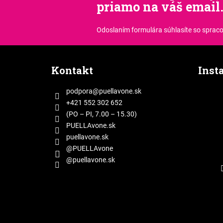
priamo na váš email
Odoslaním formulára súhlasíte
so sprac
Z
á
Kontakt
Inst
p
ä
podpora
@
puellavone.sk
t
+421 552 302 652
i
(PO – PI, 7.00 – 15.30)
e
PUELLAvone.sk
puellavone.sk
@PUELLAvone
@puellavone.sk