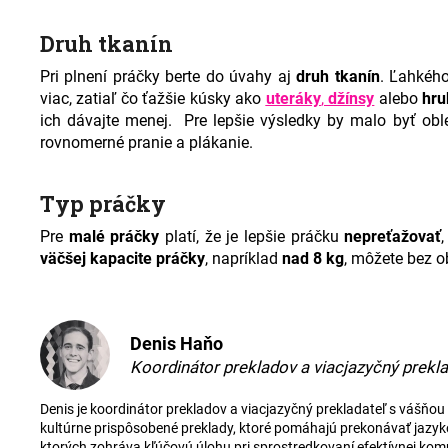
Druh tkanín
Pri plnení práčky berte do úvahy aj
druh tkanín
. Ľahkéh
viac, zatiaľ čo ťažšie kúsky ako
uteráky
,
džínsy
alebo
hru
ich dávajte menej.
Pre lepšie výsledky by malo byť obl
rovnomerné pranie a plákanie.
Typ práčky
Pre
malé práčky
platí, že je lepšie práčku
nepreťažovať
väčšej kapacite práčky
, napríklad
nad 8 kg
, môžete bez o
Denis Haňo
Koordinátor prekladov a viacjazyčný prekla
Denis je koordinátor prekladov a viacjazyčný prekladateľ s vášňou
kultúrne prispôsobené preklady, ktoré pomáhajú prekonávať jazykov
ktorých zohráva kľúčovú úlohu pri sprostredkovaní efektívnej ko