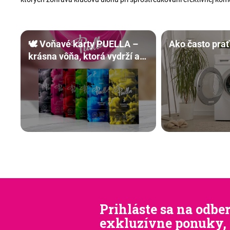
🕊️ Voňavé karty PUELLA –
Ako často prať
krásna vôňa, ktorá vydrží až
30 dní
Prihláste sa na odber
exkluzívne ponuky, 