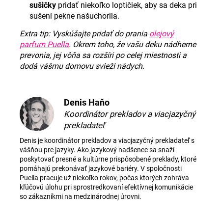
sušičky
pridať niekoľko loptičiek, aby sa deka pri
sušení pekne našuchorila.
Extra tip: Vyskúšajte pridať do prania
olejový
parfum Puella
. Okrem toho, že vašu deku nádherne
prevonia, jej vôňa sa rozšíri po celej miestnosti a
dodá vášmu domovu svieži nádych.
Denis Haňo
Koordinátor prekladov a viacjazyčný
prekladateľ
Denis je koordinátor prekladov a viacjazyčný prekladateľ s
vášňou pre jazyky. Ako jazykový nadšenec sa snaží
poskytovať presné a kultúrne prispôsobené preklady, ktoré
pomáhajú prekonávať jazykové bariéry. V spoločnosti
Puella pracuje už niekoľko rokov, počas ktorých zohráva
kľúčovú úlohu pri sprostredkovaní efektívnej komunikácie
so zákazníkmi na medzinárodnej úrovni.