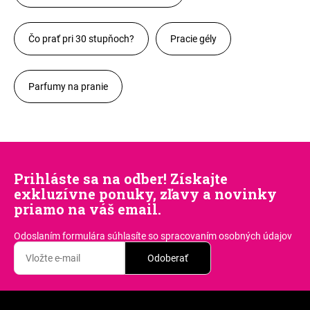
Čo prať pri 30 stupňoch?
Pracie gély
Parfumy na pranie
Prihláste sa na odber! Získajte
exkluzívne ponuky, zľavy a novinky
priamo na váš email.
Odoslaním formulára súhlasíte
so spracovaním osobných údajov
Odoberať
Z