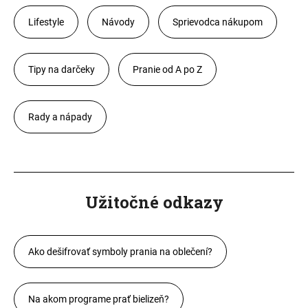
Lifestyle
Návody
Sprievodca nákupom
Tipy na darčeky
Pranie od A po Z
Rady a nápady
Užitočné odkazy
Ako dešifrovať symboly prania na oblečení?
Na akom programe prať bielizeň?