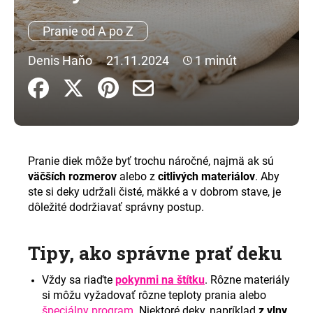
á
Pranie od A po Z
j
s
Denis Haňo
21.11.2024
1 minút
ť
?
Pranie diek môže byť trochu náročné, najmä ak sú
HĽADAŤ
väčších rozmerov
alebo z
citlivých materiálov
. Aby
ste si deky udržali čisté, mäkké a v dobrom stave, je
dôležité dodržiavať správny postup.
O
d
Tipy, ako správne prať deku
p
o
Vždy sa riaďte
pokynmi na štítku
. Rôzne materiály
r
si môžu vyžadovať rôzne teploty prania alebo
ú
špeciálny program
. Niektoré deky, napríklad
z vlny