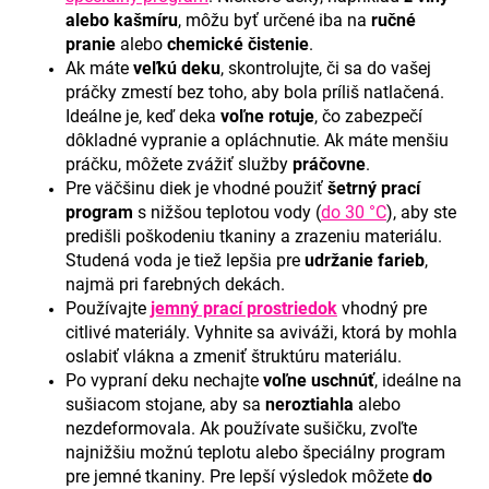
č
alebo kašmíru
, môžu byť určené iba na
ručné
a
pranie
alebo
chemické čistenie
.
m
Ak máte
veľkú deku
, skontrolujte, či sa do vašej
e
práčky zmestí bez toho, aby bola príliš natlačená.
Ideálne je, keď deka
voľne rotuje
, čo zabezpečí
dôkladné vypranie a opláchnutie. Ak máte menšiu
práčku, môžete zvážiť služby
práčovne
.
Pre väčšinu diek je vhodné použiť
šetrný prací
program
s nižšou teplotou vody (
do 30 °C
), aby ste
predišli poškodeniu tkaniny a zrazeniu materiálu.
Studená voda je tiež lepšia pre
udržanie farieb
,
najmä pri farebných dekách.
Používajte
jemný prací prostriedok
vhodný pre
citlivé materiály. Vyhnite sa aviváži, ktorá by mohla
oslabiť vlákna a zmeniť štruktúru materiálu.
Po vypraní deku nechajte
voľne uschnúť
, ideálne na
sušiacom stojane, aby sa
neroztiahla
alebo
nezdeformovala. Ak používate sušičku, zvoľte
najnižšiu možnú teplotu alebo špeciálny program
pre jemné tkaniny. Pre lepší výsledok môžete
do