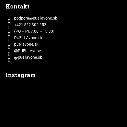
á
Kontakt
p
ä
podpora
@
puellavone.sk
t
+421 552 302 652
i
(PO – PI, 7.00 – 15.30)
e
PUELLAvone.sk
puellavone.sk
@PUELLAvone
@puellavone.sk
Instagram