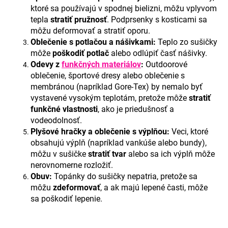
č
ktoré sa používajú v spodnej bielizni, môžu vplyvom
a
tepla
stratiť pružnosť
. Podprsenky s kosticami sa
m
môžu deformovať a stratiť oporu.
e
Oblečenie s potlačou a nášivkami:
Teplo zo sušičky
môže
poškodiť potlač
alebo odlúpiť časť nášivky.
Odevy z
funkčných materiálov
:
Outdoorové
oblečenie, športové dresy alebo oblečenie s
membránou (napríklad Gore-Tex) by nemalo byť
vystavené vysokým teplotám, pretože môže
stratiť
funkčné vlastnosti
, ako je priedušnosť a
vodeodolnosť.
Plyšové hračky a oblečenie s výplňou:
Veci, ktoré
obsahujú výplň (napríklad vankúše alebo bundy),
môžu v sušičke
stratiť tvar
alebo sa ich výplň môže
nerovnomerne rozložiť.
Obuv:
Topánky do sušičky nepatria, pretože sa
môžu
zdeformovať
, a ak majú lepené časti, môže
sa poškodiť lepenie.