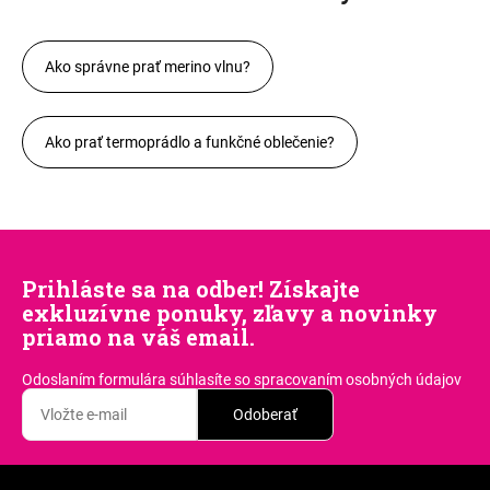
Ako správne prať merino vlnu?
Ako prať termoprádlo a funkčné oblečenie?
Prihláste sa na odber! Získajte
exkluzívne ponuky, zľavy a novinky
priamo na váš email.
Odoslaním formulára súhlasíte
so spracovaním osobných údajov
Odoberať
Z