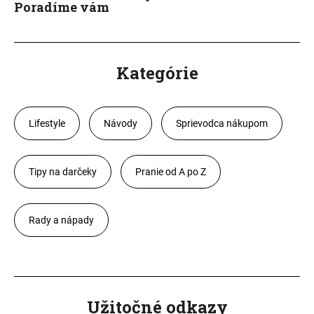
Poradíme vám
Kategórie
Lifestyle
Návody
Sprievodca nákupom
Tipy na darčeky
Pranie od A po Z
Rady a nápady
Užitočné odkazy