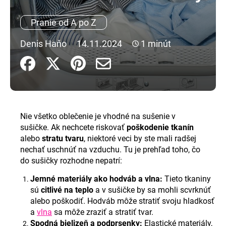
á
Pranie od A po Z
j
s
Denis Haňo
14.11.2024
1 minút
ť
?
Nie všetko oblečenie je vhodné na sušenie v
HĽADAŤ
sušičke. Ak nechcete riskovať
poškodenie tkanín
alebo
stratu tvaru
, niektoré veci by ste mali radšej
nechať uschnúť na vzduchu. Tu je prehľad toho, čo
O
do sušičky rozhodne nepatrí:
d
Jemné materiály ako hodváb a vlna:
Tieto tkaniny
p
sú
citlivé na teplo
a v sušičke by sa mohli scvrknúť
o
alebo poškodiť. Hodváb môže stratiť svoju hladkosť
r
a
vlna
sa môže zraziť a stratiť tvar.
ú
Spodná bielizeň a podprsenky:
Elastické materiály,