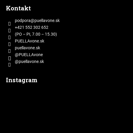
á
Kontakt
p
ä
podpora
@
puellavone.sk
t
+421 552 302 652
i
(PO – PI, 7.00 – 15.30)
e
PUELLAvone.sk
puellavone.sk
@PUELLAvone
@puellavone.sk
Instagram