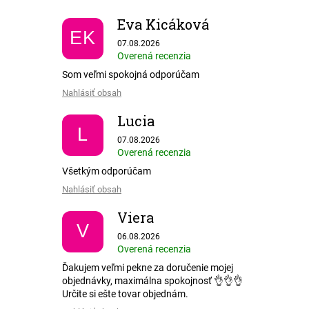
Eva Kicáková
EK
Hodnotenie obchodu je 5 z 5 hviezdičiek.
07.08.2026
Overená recenzia
Som veľmi spokojná odporúčam
Nahlásiť obsah
Lucia
L
Hodnotenie obchodu je 5 z 5 hviezdičiek.
07.08.2026
Overená recenzia
Všetkým odporúčam
Nahlásiť obsah
Viera
V
Hodnotenie obchodu je 5 z 5 hviezdičiek.
06.08.2026
Overená recenzia
Ďakujem veľmi pekne za doručenie mojej
objednávky, maximálna spokojnosť 👌👌👌
Určite si ešte tovar objednám.