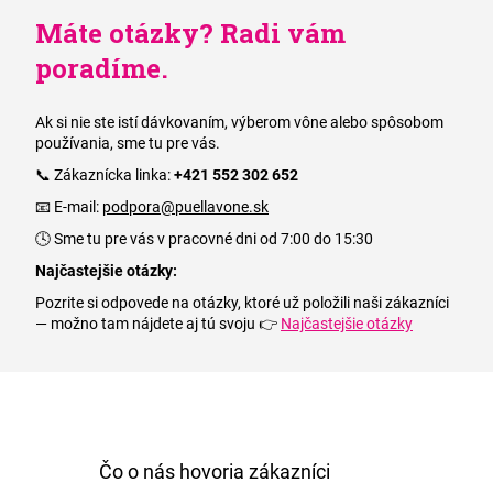
Máte otázky? Radi vám
poradíme.
Ak si nie ste istí dávkovaním, výberom vône alebo spôsobom
používania, sme tu pre vás.
📞 Zákaznícka linka:
+421 552 302 652
📧 E-mail:
podpora@puellavone.sk
🕓 Sme tu pre vás v pracovné dni od 7:00 do 15:30
Najčastejšie otázky:
Pozrite si odpovede na otázky, ktoré už položili naši zákazníci
— možno tam nájdete aj tú svoju 👉
Najčastejšie otázky