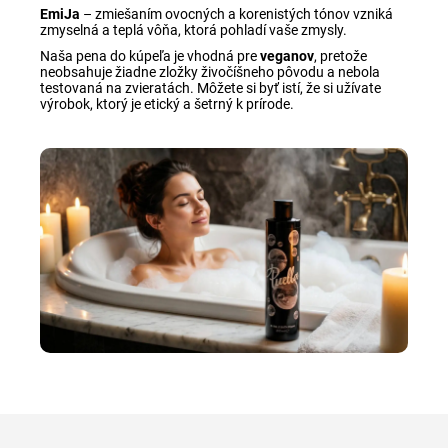
EmiJa
–
zmiešaním ovocných a korenistých tónov vzniká
zmyselná a teplá vôňa, ktorá pohladí vaše zmysly.
Naša pena do kúpeľa je vhodná pre
veganov
, pretože
neobsahuje žiadne zložky živočíšneho pôvodu a nebola
testovaná na zvieratách. Môžete si byť istí, že si užívate
výrobok, ktorý je etický a šetrný k prírode
.