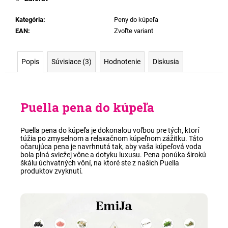
Kategória
:
Peny do kúpeľa
EAN
:
Zvoľte variant
Popis
Súvisiace (3)
Hodnotenie
Diskusia
Puella pena do kúpeľa
Puella pena do kúpeľa je dokonalou voľbou pre tých, ktorí
túžia po zmyselnom a relaxačnom kúpeľnom zážitku. Táto
očarujúca pena je navrhnutá tak, aby vaša kúpeľová voda
bola plná sviežej vône a dotyku luxusu. Pena ponúka širokú
škálu úchvatných vôní, na ktoré ste z našich Puella
produktov zvyknutí.