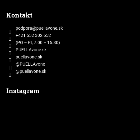
Z
á
Kontakt
p
ä
podpora
@
puellavone.sk
t
+421 552 302 652
i
(PO – PI, 7.00 – 15.30)
e
PUELLAvone.sk
puellavone.sk
@PUELLAvone
@puellavone.sk
Instagram