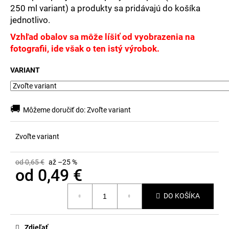
č
250 ml variant) a produkty sa pridávajú do košíka
a
jednotlivo.
m
e
Vzhľad obalov sa môže líšiť od vyobrazenia na
fotografii, ide však o ten istý výrobok.
VARIANT
🚚
Môžeme doručiť do:
Zvoľte variant
Zvoľte variant
od 0,65 €
až –25 %
od
0,49 €
Jednotková
DO KOŠÍKA
cena:
Zdieľať