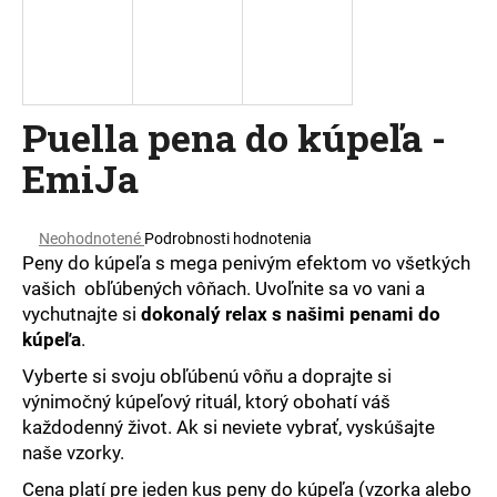
á
j
s
ť
Puella pena do kúpeľa -
?
EmiJa
Priemerné
Neohodnotené
Podrobnosti hodnotenia
hodnotenie
HĽADAŤ
Peny do kúpeľa s mega penivým efektom vo všetkých
produktu
vašich obľúbených vôňach. Uvoľnite sa vo vani a
je
vychutnajte si
dokonalý relax s našimi penami do
0,0
kúpeľa
.
z
O
5
d
Vyberte si svoju obľúbenú vôňu a doprajte si
hviezdičiek.
p
výnimočný kúpeľový rituál, ktorý obohatí váš
o
každodenný život. Ak si neviete vybrať, vyskúšajte
r
naše vzorky.
ú
Cena platí pre jeden kus peny do kúpeľa (vzorka alebo