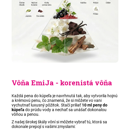
Vôňa EmiJa - korenistá
vôňa
Každá pena do kúpeľa je navrhnutá tak, aby vytvorila hojnú
a krémovú penu, čo znamená, že si môžete vo vani
vychutnať luxusný pôžitok. Stačí priliať
10 ml peny do
kúpeľa
do prúdu vody a nechať sa unášať dokonalou
vôňou a penou.
Z našej širokej škály vôní si môžete vybrať tú, ktorá sa
dokonale prepojí s vašimi zmyslami: