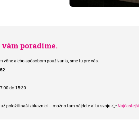
i vám poradíme.
rom vône alebo spôsobom používania, sme tu pre vás.
652
 7:00 do 15:30
 už položili naši zákazníci — možno tam nájdete aj tú svoju 👉
Najčastejš