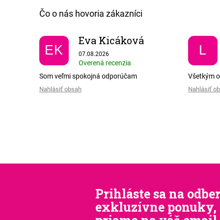
Eva Kicáková
EK
L
Hodnotenie obchodu je 5 z 5 hviezdičiek.
07.08.2026
Overená recenzia
Som veľmi spokojná odporúčam
Všetkým 
Nahlásiť obsah
Nahlásiť o
Prihláste sa na odber
exkluzívne ponuky, 