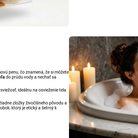
movú penu, čo znamená, že si môžete
eľa
do prúdu vody a nechať sa
viežosť, ideálnu na osvieženie tela
 žiadne zložky živočíšneho pôvodu a
obok, ktorý je etický a šetrný k