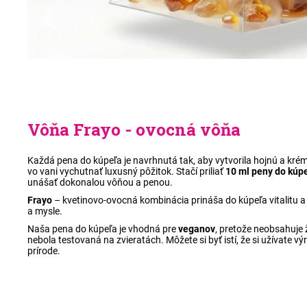
Vôňa Frayo - ovocná vôňa
Každá pena do kúpeľa je navrhnutá tak, aby vytvorila hojnú a kré
vo vani vychutnať luxusný pôžitok. Stačí priliať
10 ml peny do kúp
unášať dokonalou vôňou a penou.
Frayo
–
kvetinovo-ovocná kombinácia prináša do kúpeľa vitalitu a s
a mysle.
Naša pena do kúpeľa je vhodná pre
veganov
, pretože neobsahuje
nebola testovaná na zvieratách. Môžete si byť istí, že si užívate výr
prírode
.