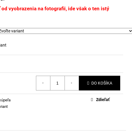
od vyobrazenia na fotografii, ide však o ten istý
iant
DO KOŠÍKA
Zdieľať
kúpeľa
riant