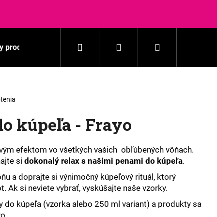
Hľadať
Prihlásenie
Nákupný
y produkty
Pranie
Domácnosť
Kozmetika
košík
tenia
do kúpeľa - Frayo
vým efektom vo všetkých vašich obľúbených vôňach.
ajte si
dokonalý relax s našimi penami do kúpeľa
.
ňu a doprajte si výnimočný kúpeľový rituál, ktorý
. Ak si neviete vybrať, vyskúšajte naše vzorky.
y do kúpeľa (vzorka alebo 250 ml variant) a produkty sa
vo.