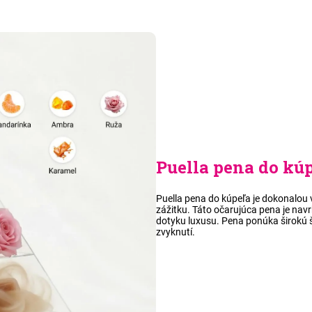
Puella pena do kú
Puella pena do kúpeľa je dokonalou
zážitku. Táto očarujúca pena je nav
dotyku luxusu. Pena ponúka širokú š
zvyknutí.