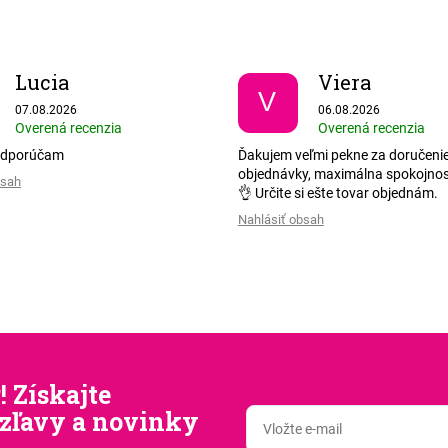
Lucia
Viera
V
Hodnotenie obchodu je 5 z 5 hviezdičiek.
Hodnotenie obchodu je
07.08.2026
06.08.2026
Overená recenzia
Overená recenzia
odporúčam
Ďakujem veľmi pekne za doručenie
objednávky, maximálna spokojnos
bsah
👌 Určite si ešte tovar objednám.
Nahlásiť obsah
! Získajte
zľavy a novinky