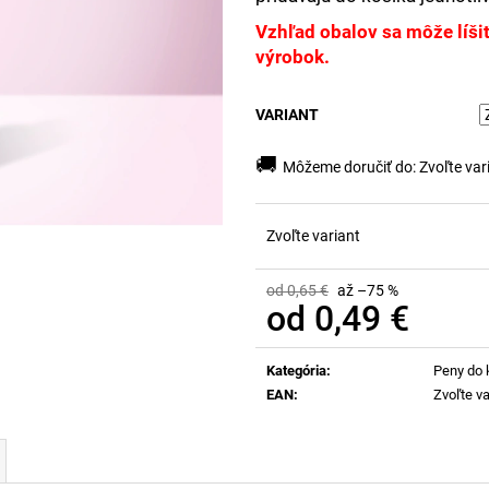
Vzhľad obalov sa môže líšiť 
výrobok.
VARIANT
🚚
Môžeme doručiť do:
Zvoľte var
Zvoľte variant
od 0,65 €
až –75 %
od
0,49 €
Jednotková
cena:
Kategória
:
Peny do 
EAN
:
Zvoľte va