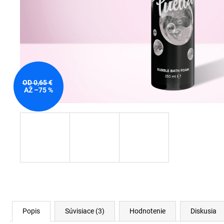
OD 0,65 €
AŽ –75 %
Popis
Súvisiace (3)
Hodnotenie
Diskusia