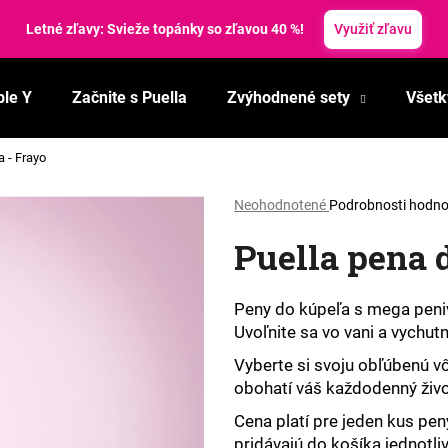
Letné zľavy: Svieže topánky so zľavou 40 %!
Využiť zľavu
ble Y
Začnite s Puella
Zvýhodnené sety
Všetk
Čo potrebujete nájsť?
a - Frayo
HĽADAŤ
Priemerné
Neohodnotené
Podrobnosti hodno
hodnotenie
Puella pena 
produktu
je
Odporúčame
0,0
z
Peny do kúpeľa s mega peni
5
Uvoľnite sa vo vani a vychutn
hviezdičiek.
Vyberte si svoju obľúbenú vô
obohatí váš každodenný život
Cena platí pre jeden kus pen
pridávajú do košíka jednotli