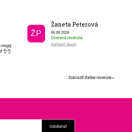
Žaneta Peterová
 5 z 5 hviezdičiek.
Hodnotenie obchodu je 5 z 5 hviezdičiek.
ŽP
06.08.2026
Overená recenzia
Nahlásiť obsah
 mojej
ť 👌👌
Zobraziť ďalšie recenzie
Odoberať