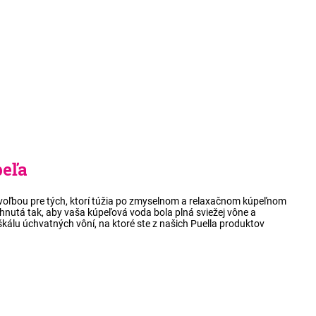
peľa
 voľbou pre tých, ktorí túžia po zmyselnom a relaxačnom kúpeľnom
rhnutá tak, aby vaša kúpeľová voda bola plná sviežej vône a
kálu úchvatných vôní, na ktoré ste z našich Puella produktov