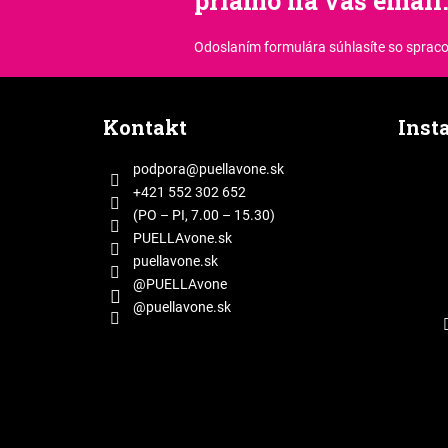
priamo na váš email
Odoslaním formulára súhlasíte
so sprac
Z
á
Kontakt
Inst
p
ä
podpora
@
puellavone.sk
t
+421 552 302 652
i
(PO – PI, 7.00 – 15.30)
e
PUELLAvone.sk
puellavone.sk
@PUELLAvone
@puellavone.sk