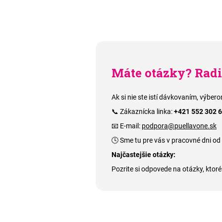
Máte otázky? Rad
Ak si nie ste istí dávkovaním, výbe
📞 Zákaznícka linka:
+421 552 302 
📧 E-mail:
podpora@puellavone.sk
🕓 Sme tu pre vás v pracovné dni od
Najčastejšie otázky:
Pozrite si odpovede na otázky, ktoré