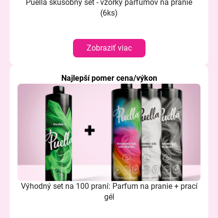
č
Puella skúšobný set - vzorky parfumov na pranie
a
(6ks)
m
e
Zobraziť viac
Najlepší pomer cena/výkon
Výhodný set na 100 praní: Parfum na pranie + prací
gél