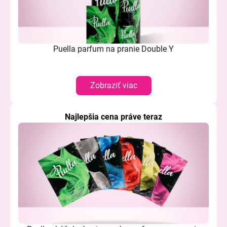
á
j
s
Puella parfum na pranie Double Y
ť
?
Zobraziť viac
Najlepšia cena práve teraz
HĽADAŤ
O
d
p
o
r
ú