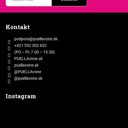
Z
á
Kontakt
p
ä
podpora
@
puellavone.sk
t
+421 552 302 652
i
(PO – PI, 7.00 – 15.30)
e
PUELLAvone.sk
puellavone.sk
@PUELLAvone
@puellavone.sk
Instagram