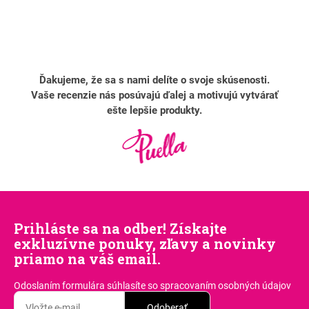
Ďakujeme, že sa s nami delíte o svoje skúsenosti.
Vaše recenzie nás posúvajú ďalej a motivujú vytvárať
ešte lepšie produkty.
Prihláste sa na odber! Získajte
exkluzívne ponuky, zľavy a novinky
priamo na váš email.
Odoslaním formulára súhlasíte
so spracovaním osobných údajov
Odoberať