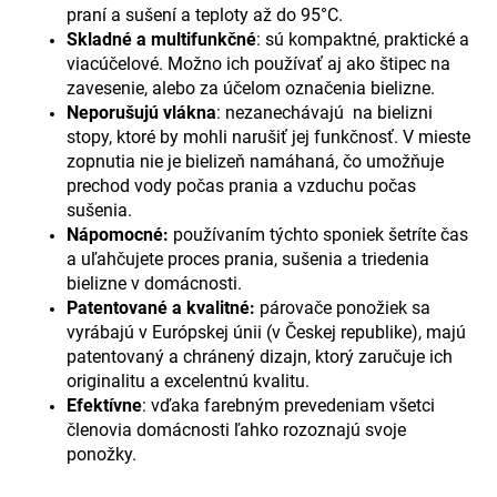
praní a sušení a teploty až do 95°C.
Skladné a multifunkčné
:
sú kompaktné, praktické a
viacúčelové. Možno ich používať aj ako štipec na
zavesenie, alebo za účelom označenia bielizne.
Neporušujú vlákna
:
nezanechávajú na bielizni
stopy, ktoré by mohli narušiť jej funkčnosť. V mieste
zopnutia nie je bielizeň namáhaná, čo umožňuje
prechod vody počas prania a vzduchu počas
sušenia.
Nápomocné:
používaním týchto sponiek šetríte čas
a uľahčujete proces prania, sušenia a triedenia
bielizne v domácnosti.
Patentované a kvalitné:
párovače ponožiek sa
vyrábajú v Európskej únii (v Českej republike), majú
patentovaný a chránený dizajn, ktorý zaručuje ich
originalitu a excelentnú kvalitu.
Efektívne
:
vďaka farebným prevedeniam všetci
členovia domácnosti ľahko rozoznajú svoje
ponožky.