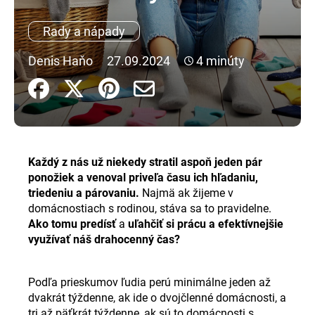
á
Rady a nápady
j
s
Denis Haňo
27.09.2024
4 minúty
ť
?
Každý z nás už niekedy stratil aspoň jeden pár
HĽADAŤ
ponožiek a venoval priveľa času ich hľadaniu,
triedeniu a párovaniu.
Najmä ak žijeme v
domácnostiach s rodinou, stáva sa to pravidelne.
O
Ako tomu predísť
a
uľahčiť si prácu a efektívnejšie
d
využívať náš drahocenný čas?
p
o
Podľa prieskumov ľudia perú minimálne jeden až
r
dvakrát týždenne, ak ide o dvojčlenné domácnosti, a
ú
tri až päťkrát týždenne, ak sú to domácnosti s