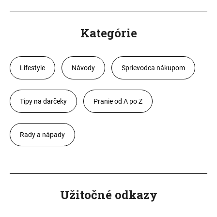
Kategórie
Lifestyle
Návody
Sprievodca nákupom
Tipy na darčeky
Pranie od A po Z
Rady a nápady
Užitočné odkazy