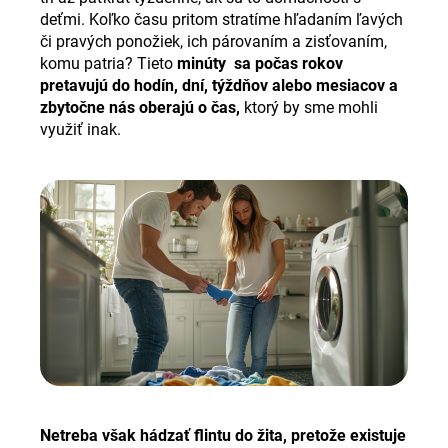
č
deťmi. Koľko času pritom stratíme hľadaním ľavých
a
či pravých ponožiek, ich párovaním a zisťovaním,
m
komu patria? Tieto
minúty sa počas rokov
e
pretavujú do hodín, dní, týždňov alebo mesiacov a
zbytočne nás oberajú o čas,
ktorý by sme mohli
využiť inak.
Netreba však hádzať flintu do žita, pretože existuje