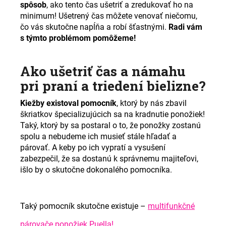
spôsob
, ako tento čas ušetriť a zredukovať ho na
minimum! Ušetrený čas môžete venovať niečomu,
čo vás skutočne napĺňa a robí šťastnými.
Radi vám
s týmto problémom pomôžeme!
Ako ušetriť čas a námahu
pri praní a triedení bielizne?
Kiežby existoval pomocník
, ktorý by nás zbavil
škriatkov špecializujúcich sa na kradnutie ponožiek!
Taký, ktorý by sa postaral o to, že ponožky zostanú
spolu a nebudeme ich musieť stále hľadať a
párovať. A keby po ich vypratí a vysušení
zabezpečil, že sa dostanú k správnemu majiteľovi,
išlo by o skutočne dokonalého pomocníka.
Taký pomocník skutočne existuje –
multifunkčné
párovače ponožiek Puella!