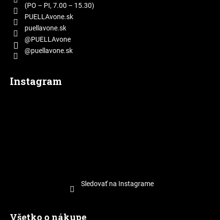
i
(PO – PI, 7.00 – 15.30)
e
PUELLAvone.sk
puellavone.sk
@PUELLAvone
@puellavone.sk
Instagram
Sledovať na Instagrame
Všetko o nákupe