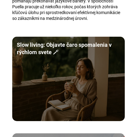
pomáhajú prekonávať jazykové bariéry. V spoločnosti
Puella pracuje už niekoľko rokov, počas ktorých zohráva
kľúčovú úlohu pri sprostredkovaní efektívnej komunikácie
so zákazníkmi na medzinárodnej úrovni.
Slow living: Objavte čaro spomalenia v
rýchlom svete 🪄