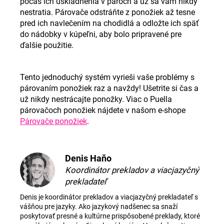
počas ich uskladnenia v pároch a už sa vám nikdy
nestratia. Párovače odstráňte z ponožiek až tesne
pred ich navlečením na chodidlá a odložte ich späť
do nádobky v kúpeľni, aby bolo pripravené pre
ďalšie použitie.
Tento jednoduchý systém vyrieši vaše problémy s
párovaním ponožiek raz a navždy! Ušetrite si čas a
už nikdy nestrácajte ponožky. Viac o Puella
párovačoch ponožiek nájdete v našom e-shope
Párovače ponožiek
.
Denis Haňo
Koordinátor prekladov a viacjazyčný
prekladateľ
Denis je koordinátor prekladov a viacjazyčný prekladateľ s
vášňou pre jazyky. Ako jazykový nadšenec sa snaží
poskytovať presné a kultúrne prispôsobené preklady, ktoré