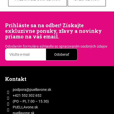
č
a
m
e
Prihláste sa na odber! Získajte
exkluzívne ponuky, zľavy a novinky
priamo na váš email.
Odoslaním formulára súhlasíte
so spracovaním osobných údajov
Odoberať
Z
á
Kontakt
p
ä
podpora
@
puellavone.sk
t
+421 552 302 652
i
(PO – PI, 7.00 – 15.30)
e
PUELLAvone.sk
puellavone.sk