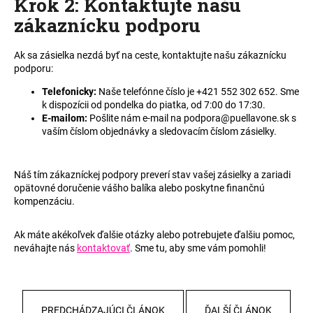
Krok 2: Kontaktujte našu
á
zákaznícku podporu
j
s
Ak sa zásielka nezdá byť na ceste, kontaktujte našu zákaznícku
ť
podporu:
?
Telefonicky:
Naše telefónne číslo je +421 552 302 652
. Sme
k dispozícii od pondelka do piatka, od 7:00 do 17:30.
E-mailom:
Pošlite nám e-mail na podpora@puellavone.sk s
vaším číslom objednávky a sledovacím číslom zásielky.
HĽADAŤ
Náš tím zákazníckej podpory preverí stav vašej zásielky a zariadi
opätovné doručenie vášho balíka alebo poskytne finančnú
kompenzáciu.
O
Ak máte akékoľvek ďalšie otázky alebo potrebujete ďalšiu pomoc,
d
neváhajte nás
kontaktovať
. Sme tu, aby sme vám pomohli!
p
o
r
ú
PREDCHÁDZAJÚCI ČLÁNOK
ĎALŠÍ ČLÁNOK