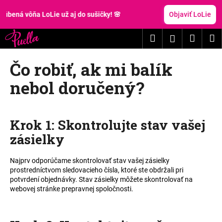
K
Prejsť
na
ná vôňa LoLie už aj do sušičky! 🌸
Objaviť LoLie
o
obsah
Späť
Späť
š
Hľadať
Nákup
M
Prihláseni
í
Č
k
košík
Čo robiť, ak mi balík
o
p
nebol doručený?
o
t
r
Krok 1: Skontrolujte stav vašej
e
zásielky
b
u
Najprv odporúčame skontrolovať stav vašej zásielky
j
prostredníctvom sledovacieho čísla, ktoré ste obdržali pri
e
potvrdení objednávky. Stav zásielky môžete skontrolovať na
webovej stránke prepravnej spoločnosti.
t
e
n