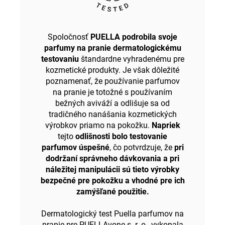
Spoločnosť
PUELLA podrobila svoje
parfumy na pranie dermatologickému
testovaniu
štandardne vyhradenému pre
kozmetické produkty. Je však dôležité
poznamenať, že používanie parfumov
na pranie je totožné s používaním
bežných aviváží a odlišuje sa od
tradičného nanášania kozmetických
výrobkov priamo na pokožku.
Napriek
tejto
odlišnosti bolo testovanie
parfumov úspešné
, čo potvrdzuje, že
pri
dodržaní správneho dávkovania a pri
náležitej manipulácii sú tieto výrobky
bezpečné pre pokožku a vhodné pre ich
zamýšľané použitie.
Dermatologický test Puella parfumov na
pranie pre PUELLAvone s. r. o., vykonala