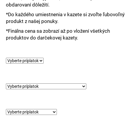
č
obdarovaní dôležití.
a
m
*Do každého umiestnenia v kazete si zvoľte ľubovoľný
e
produkt z našej ponuky.
*Finálna cena sa zobrazí až po vložení všetkých
produktov do darčekovej kazety.