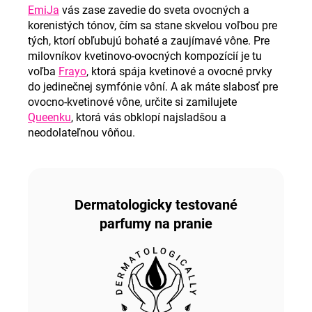
EmiJa
vás zase zavedie do sveta ovocných a
korenistých tónov, čím sa stane skvelou voľbou pre
tých, ktorí obľubujú bohaté a zaujímavé vône. Pre
milovníkov kvetinovo-ovocných kompozícií je tu
voľba
Frayo
, ktorá spája kvetinové a ovocné prvky
do jedinečnej symfónie vôní. A ak máte slabosť pre
ovocno-kvetinové vône, určite si zamilujete
Queenku
, ktorá vás obklopí najsladšou a
neodolateľnou vôňou.
Dermatologicky testované
parfumy na pranie