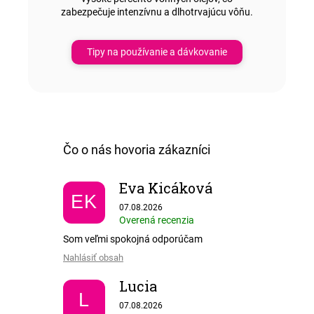
zabezpečuje intenzívnu a dlhotrvajúcu vôňu.
Tipy na používanie a dávkovanie
Eva Kicáková
EK
Hodnotenie obchodu je 5 z 5 hviezdičiek.
07.08.2026
Overená recenzia
Som veľmi spokojná odporúčam
Nahlásiť obsah
Lucia
L
Hodnotenie obchodu je 5 z 5 hviezdičiek.
07.08.2026