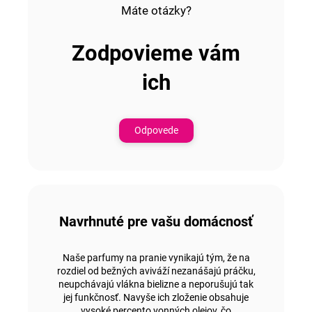
Máte otázky?
Zodpovieme vám
ich
Odpovede
Navrhnuté pre vašu domácnosť
Naše parfumy na pranie
vynikajú tým,
že na
rozdiel od bežných aviváží nezanášajú práčku,
neupchávajú vlákna bielizne a neporušujú tak
jej funkčnosť. Navyše ich zloženie obsahuje
vysoké percento vonných olejov,
čo