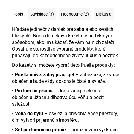
Popis
Súvisiace (3)
Hodnotenie (2)
Diskusia
Hľadáte jedinečný darček pre seba alebo svojich
blízkych? Naša darčeková kazeta je perfektným
spôsobom, ako im ukázať, že vám na nich záleží.
Obsahuje starostlivo vybrané produkty, ktoré
prinášajú do každodenného života luxus a pôžitok.
Do kazety si môžete vybrať tieto Puella produkty:
•
Puella univerzálny prací gél
– zabezpečí, že vaše
oblečenie bude vždy dokonale čisté a svieže.
• Parfum na pranie
– dodá vašej bielizni a
oblečeniu úžasnú dlhotrvajúcu vôňu a pocit
sviežosti.
• Vôňa do bytu
– osvieži a prevonia vaše priestory,
čím vytvorí príjemnú atmosféru.
• Set parfumov na pranie
– umožní vám vyskúšať