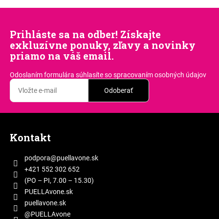
Prihláste sa na odber! Získajte
exkluzívne ponuky, zľavy a novinky
priamo na váš email.
Odoslaním formulára súhlasíte
so spracovaním osobných údajov
Odoberať
Z
á
Kontakt
p
ä
podpora
@
puellavone.sk
t
+421 552 302 652
i
(PO – PI, 7.00 – 15.30)
e
PUELLAvone.sk
puellavone.sk
@PUELLAvone