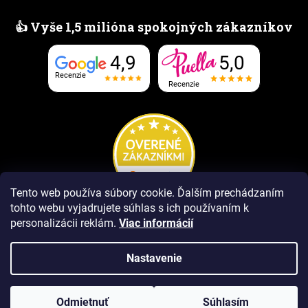
👍 Vyše 1,5 milióna spokojných zákazníkov
5,0
4,9
Recenzie
Recenzie
Tento web používa súbory cookie. Ďalším prechádzaním
tohto webu vyjadrujete súhlas s ich používaním k
personalizácii reklám.
Viac informácií
Nastavenie
Vytvoril Shoptet Premium
Odmietnuť
Súhlasím
Copyright 2026
www.PUELLAvone.sk
. Všetky práva vyhradené.