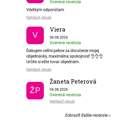
Overená recenzia
Všetkým odporúčam
Nahlásiť obsah
Viera
V
Hodnotenie obchodu je 5 z 5 hviezdičiek.
06.08.2026
Overená recenzia
Ďakujem veľmi pekne za doručenie mojej
objednávky, maximálna spokojnosť 👌👌👌
Určite si ešte tovar objednám.
Nahlásiť obsah
Žaneta Peterová
Hodnotenie obchodu je 5 z 5 hviezdičiek.
ŽP
06.08.2026
Overená recenzia
Nahlásiť obsah
Zobraziť ďalšie recenzie