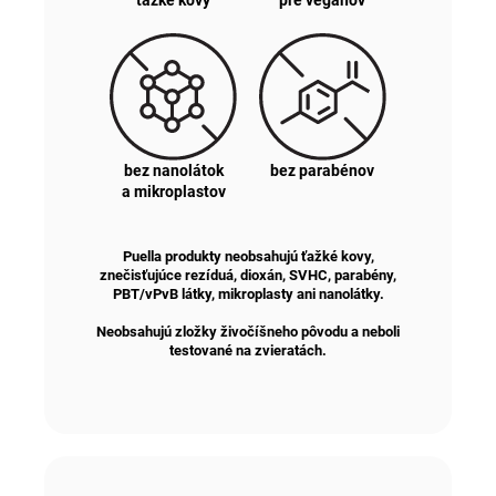
ťažké kovy
pre vegánov
bez nanolátok
bez parabénov
a mikroplastov
Puella produkty neobsahujú ťažké kovy,
znečisťujúce rezíduá, dioxán, SVHC, parabény,
PBT/vPvB látky, mikroplasty ani nanolátky.
Neobsahujú zložky živočíšneho pôvodu a neboli
testované na zvieratách.