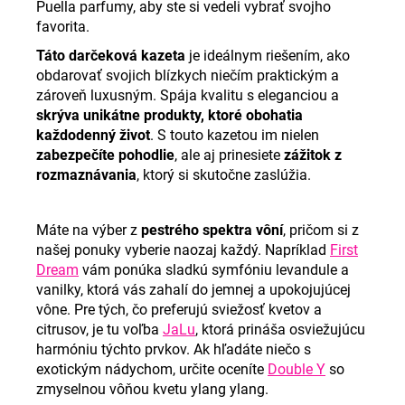
Puella parfumy, aby ste si vedeli vybrať svojho
favorita.
Táto darčeková kazeta
je ideálnym riešením, ako
obdarovať svojich blízkych niečím praktickým a
zároveň luxusným. Spája kvalitu s eleganciou a
skrýva unikátne produkty, ktoré obohatia
každodenný život
. S touto kazetou im nielen
zabezpečíte pohodlie
, ale aj prinesiete
zážitok z
rozmaznávania
, ktorý si skutočne zaslúžia.
Máte na výber z
pestrého spektra vôní
, pričom si z
našej ponuky vyberie naozaj každý. Napríklad
First
Dream
vám ponúka sladkú symfóniu levandule a
vanilky, ktorá vás zahalí do jemnej a upokojujúcej
vône. Pre tých, čo preferujú sviežosť kvetov a
citrusov, je tu voľba
JaLu
, ktorá prináša osviežujúcu
harmóniu týchto prvkov. Ak hľadáte niečo s
exotickým nádychom, určite oceníte
Double Y
so
zmyselnou vôňou kvetu ylang ylang.