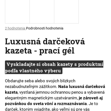
á
j
s
ť
Priemerné
2 hodnotenia
Podrobnosti hodnotenia
?
hodnotenie
Luxusná darčeková
produktu
je
kazeta - prací gél
5,0
z
5
HĽADAŤ
hviezdičiek.
Vyskladajte si obsah kazety s produktmi
podľa vlastného výberu
O
Obdarujte seba alebo svojich blízkych
d
nezabudnuteľným zážitkom.
Naša luxusná darčeková
p
kazeta
, vystlaná jemnou ochrannou penou a vybavená
o
elegantným magnetickým uzatváraním,
je zároveň aj
r
pozvánkou do sveta vôní a rozmaznávania
. Je to
ú
darček, ktorým vyjadríte, ako veľmi sú pre vás